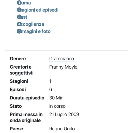
Trama
Stagioni ed episodi
Cast
Accoglienza
Immagini e foto
Genere
Drammatico
Creatori e
Franny Moyle
soggettisti
Stagioni
1
Episodi
6
Durata episodio
30 Min
Stato
In corso
Prima messa in
21 Luglio 2009
onda originale
Paese
Regno Unito