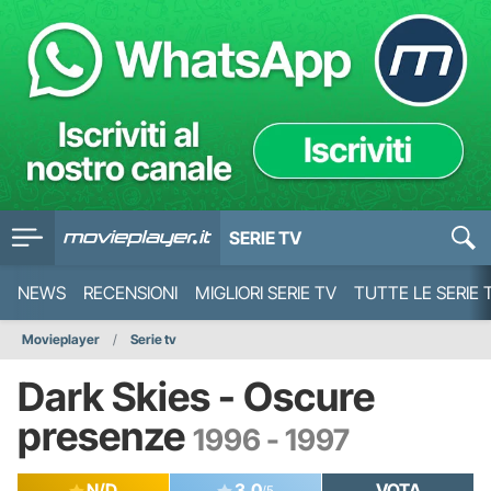
SERIE TV
NEWS
RECENSIONI
MIGLIORI SERIE TV
TUTTE LE SERIE 
Movieplayer
Serie tv
Dark Skies - Oscure
presenze
1996 - 1997
N/D
3.0
VOTA
/5