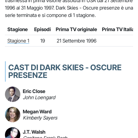
trasmessa in prima visione assoluta in USA dal 21 Settembre
1996 al 31 Maggio 1997. Dark Skies - Oscure presenze è una
serie terminata e si compone di 1 stagione.
Stagione
Episodi
Prima TV originale
Prima TV Italia
Stagione 1
19
21 Settembre 1996
CAST DI DARK SKIES - OSCURE
PRESENZE
Eric Close
John Loengard
Megan Ward
Kimberly Sayers
J.T. Walsh
Capitano Frank Bach