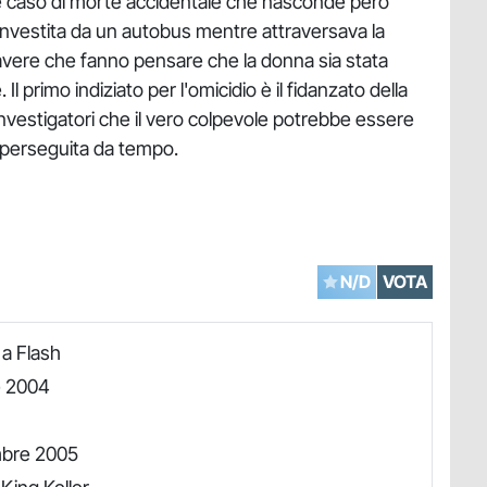
e caso di morte accidentale che nasconde però
, investita da un autobus mentre attraversava la
avere che fanno pensare che la donna sia stata
 primo indiziato per l'omicidio è il fidanzato della
i investigatori che il vero colpevole potrebbe essere
 perseguita da tempo.
N/D
VOTA
 a Flash
e 2004
mbre 2005