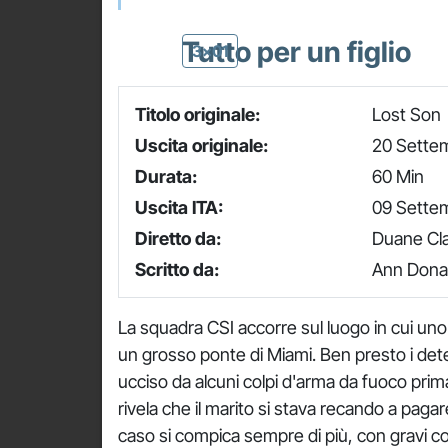
Tutto per un figlio
3x01
Titolo originale:
Lost Son
Uscita originale:
20 Sette
Durata:
60 Min
Uscita ITA:
09 Sette
Diretto da:
Duane Cl
Scritto da:
Ann Donah
La squadra CSI accorre sul luogo in cui uno 
un grosso ponte di Miami. Ben presto i det
ucciso da alcuni colpi d'arma da fuoco prim
rivela che il marito si stava recando a pagare i
caso si compica sempre di più, con gravi c