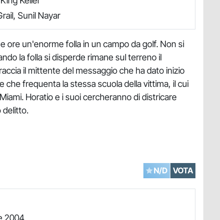
King Keller
ail, Sunil Nayar
e ore un'enorme folla in un campo da golf. Non si
o la folla si disperde rimane sul terreno il
raccia il mittente del messaggio che ha dato inizio
 che frequenta la stessa scuola della vittima, il cui
iami. Horatio e i suoi cercheranno di districare
 delitto.
N/D
VOTA
e 2004