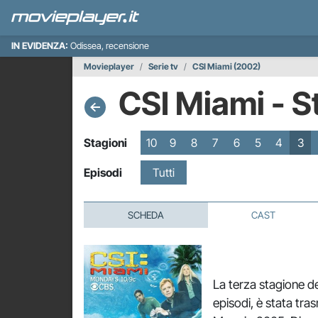
IN EVIDENZA:
Odissea, recensione
Movieplayer
Serie tv
CSI Miami (2002)
CSI Miami - S
Stagioni
10
9
8
7
6
5
4
3
Episodi
Tutti
SCHEDA
CAST
La terza stagione de
episodi, è stata tr