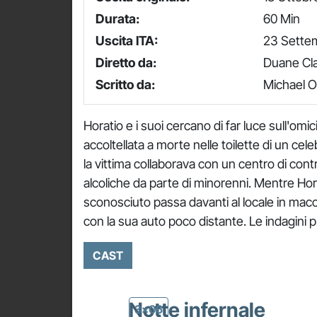
Durata:
60 Min
Uscita ITA:
23 Sette
Diretto da:
Duane Cl
Scritto da:
Michael O
Horatio e i suoi cercano di far luce sull'om
accoltellata a morte nelle toilette di un cel
la vittima collaborava con un centro di cont
alcoliche da parte di minorenni. Mentre Hora
sconosciuto passa davanti al locale in macc
con la sua auto poco distante. Le indagini
CAST
Notte infernale
3x06