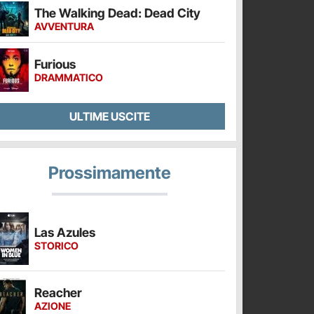
The Walking Dead: Dead City
AVVENTURA
Furious
DRAMMATICO
ULTIME USCITE
Prossimamente
Las Azules
STORICO
Reacher
AZIONE