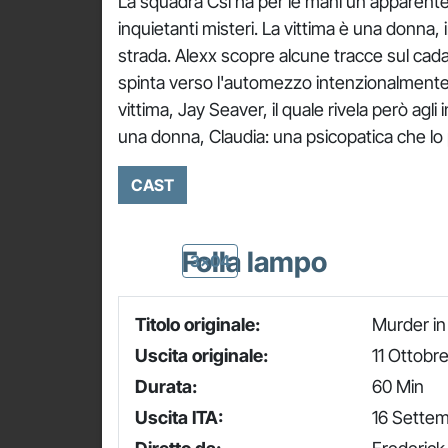
La squadra Csi ha per le mani un apparent
inquietanti misteri. La vittima è una donna
strada. Alexx scopre alcune tracce sul cad
spinta verso l'automezzo intenzionalmente. Il
vittima, Jay Seaver, il quale rivela però agl
una donna, Claudia: una psicopatica che lo
CAST
Folla lampo
3x04
Titolo originale:
Murder in
Uscita originale:
11 Ottobr
Durata:
60 Min
Uscita ITA:
16 Sette