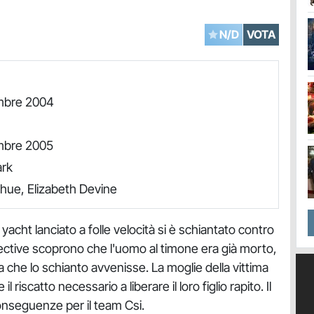
N/D
VOTA
mbre 2004
mbre 2005
ark
ue, Elizabeth Devine
yacht lanciato a folle velocità si è schiantato contro
ective scoprono che l'uomo al timone era già morto,
a che lo schianto avvenisse. La moglie della vittima
l riscatto necessario a liberare il loro figlio rapito. Il
onseguenze per il team Csi.