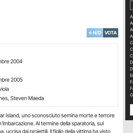
A
A
A
N/D
VOTA
A
C
C
C
mbre 2004
D
D
E
mbre 2005
F
iola
F
G
nes, Steven Maeda
Star Island, uno sconosciuto semina morte e terrore
un'imbarcazione. Al termine della sparatoria, sul
ccisa dai proiettili. Il figlio della vittima ha visto