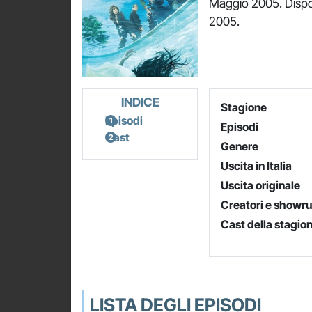
Maggio 2005. Dispon
2005.
INDICE
Stagione
Episodi
Episodi
Cast
Genere
Uscita in Italia
Uscita originale
Creatori e showr
Cast della stagio
LISTA DEGLI EPISODI