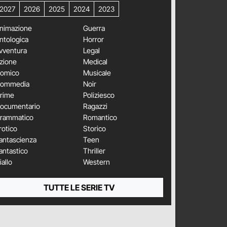
2027
2026
2025
2024
2023
nimazione
Guerra
ntologica
Horror
vventura
Legal
zione
Medical
omico
Musicale
ommedia
Noir
rime
Poliziesco
ocumentario
Ragazzi
rammatico
Romantico
rotico
Storico
antascienza
Teen
antastico
Thriller
iallo
Western
TUTTE LE SERIE TV