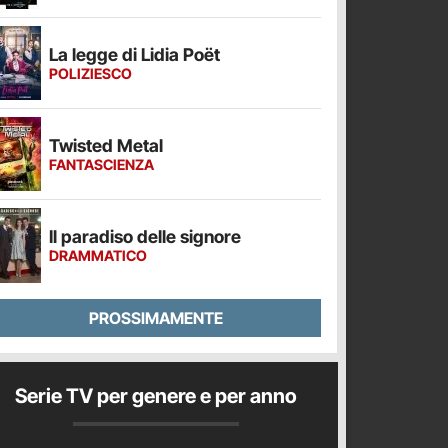
La legge di Lidia Poët
POLIZIESCO
Twisted Metal
FANTASCIENZA
Il paradiso delle signore
DRAMMATICO
PROSSIMAMENTE
Serie TV per genere e per anno