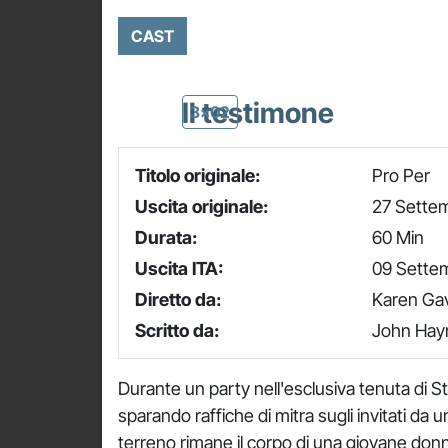
CAST
Il testimone
3x02
Titolo originale:
Pro Per
Uscita originale:
27 Sette
Durata:
60 Min
Uscita ITA:
09 Sette
Diretto da:
Karen Gav
Scritto da:
John Hay
Durante un party nell'esclusiva tenuta di 
sparando raffiche di mitra sugli invitati da 
terreno rimane il corpo di una giovane donna, u