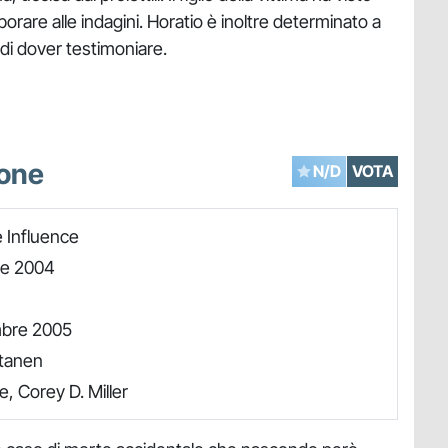
orare alle indagini. Horatio è inoltre determinato a
 di dover testimoniare.
ione
N/D
VOTA
 Influence
re 2004
mbre 2005
utanen
, Corey D. Miller