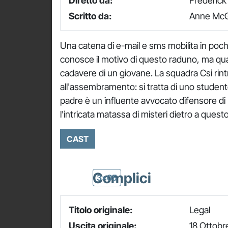
Diretto da:
Frederick 
Scritto da:
Anne McGr
Una catena di e-mail e sms mobilita in poch
conosce il motivo di questo raduno, ma quand
cadavere di un giovane. La squadra Csi rint
all'assembramento: si tratta di uno studente
padre è un influente avvocato difensore di M
l'intricata matassa di misteri dietro a questo
CAST
Complici
3x05
Titolo originale:
Legal
Uscita originale:
18 Ottobr