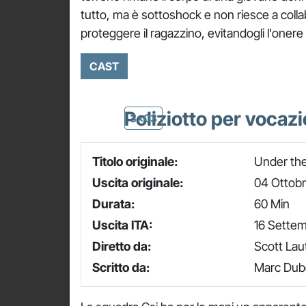
tutto, ma è sottoshock e non riesce a collab
proteggere il ragazzino, evitandogli l'onere
CAST
Poliziotto per vocaz
3x03
Titolo originale:
Under the
Uscita originale:
04 Ottob
Durata:
60 Min
Uscita ITA:
16 Sette
Diretto da:
Scott La
Scritto da:
Marc Dube