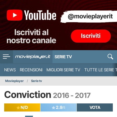
SERIE TV
NEWS
RECENSIONI
MIGLIORI SERIE TV
TUTTE LE SERIE 
Movieplayer
Serie tv
Conviction
2016 - 2017
N/D
2.9
VOTA
/5