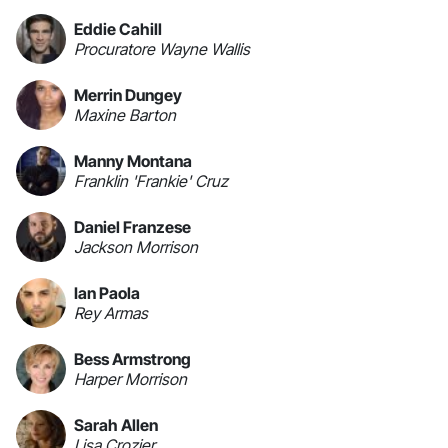
Eddie Cahill
Procuratore Wayne Wallis
Merrin Dungey
Maxine Barton
Manny Montana
Franklin 'Frankie' Cruz
Daniel Franzese
Jackson Morrison
Ian Paola
Rey Armas
Bess Armstrong
Harper Morrison
Sarah Allen
Lisa Crozier