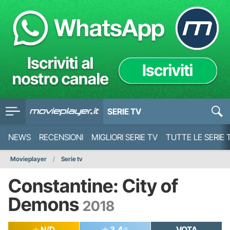
SERIE TV
NEWS
RECENSIONI
MIGLIORI SERIE TV
TUTTE LE SERIE 
Movieplayer
Serie tv
Constantine: City of
Demons
2018
N/D
3.4
VOTA
/5