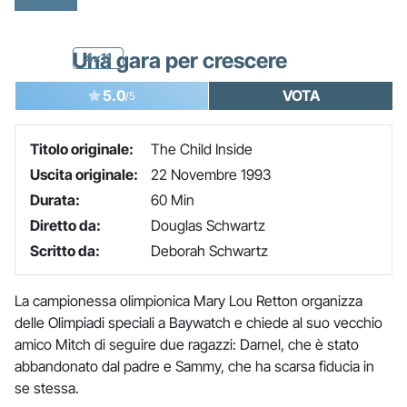
Una gara per crescere
4x11
5.0
VOTA
/5
Titolo originale:
The Child Inside
Uscita originale:
22 Novembre 1993
Durata:
60 Min
Diretto da:
Douglas Schwartz
Scritto da:
Deborah Schwartz
La campionessa olimpionica Mary Lou Retton organizza
delle Olimpiadi speciali a Baywatch e chiede al suo vecchio
amico Mitch di seguire due ragazzi: Darnel, che è stato
abbandonato dal padre e Sammy, che ha scarsa fiducia in
se stessa.