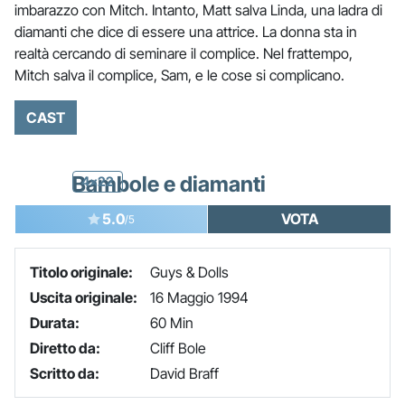
imbarazzo con Mitch. Intanto, Matt salva Linda, una ladra di
diamanti che dice di essere una attrice. La donna sta in
realtà cercando di seminare il complice. Nel frattempo,
Mitch salva il complice, Sam, e le cose si complicano.
CAST
Bambole e diamanti
4x22
5.0
VOTA
/5
Titolo originale:
Guys & Dolls
Uscita originale:
16 Maggio 1994
Durata:
60 Min
Diretto da:
Cliff Bole
Scritto da:
David Braff