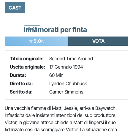
CAST
Innamorati per finta
4x12
5.0
VOTA
/5
Titolo originale:
Second Time Around
Uscita originale:
17 Gennaio 1994
Durata:
60 Min
Diretto da:
Lyndon Chubbuck
Scritto da:
Garner Simmons
Una vecchia fiamma di Matt, Jessie, arriva a Baywatch.
Infastidita dalle insistenti attenzioni del suo produttore,
Victor, la giovane attrice chiede a Matt di fingersi il suo
fidanzato così da scoraggiare Victor. La situazione crea