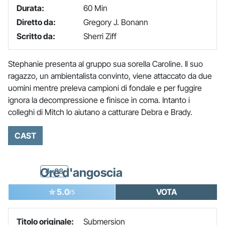
Durata:
60 Min
Diretto da:
Gregory J. Bonann
Scritto da:
Sherri Ziff
Stephanie presenta al gruppo sua sorella Caroline. Il suo
ragazzo, un ambientalista convinto, viene attaccato da due
uomini mentre preleva campioni di fondale e per fuggire
ignora la decompressione e finisce in coma. Intanto i
colleghi di Mitch lo aiutano a catturare Debra e Brady.
CAST
Ore d'angoscia
4x08
5.0
VOTA
/5
Titolo originale:
Submersion