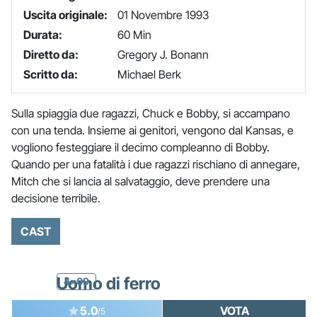
Uscita originale:
01 Novembre 1993
Durata:
60 Min
Diretto da:
Gregory J. Bonann
Scritto da:
Michael Berk
Sulla spiaggia due ragazzi, Chuck e Bobby, si accampano
con una tenda. Insieme ai genitori, vengono dal Kansas, e
vogliono festeggiare il decimo compleanno di Bobby.
Quando per una fatalità i due ragazzi rischiano di annegare,
Mitch che si lancia al salvataggio, deve prendere una
decisione terribile.
CAST
Uomo di ferro
4x09
5.0
VOTA
/5