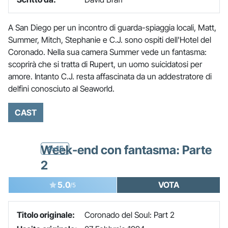
A San Diego per un incontro di guarda-spiaggia locali, Matt,
Summer, Mitch, Stephanie e C.J. sono ospiti dell'Hotel del
Coronado. Nella sua camera Summer vede un fantasma:
scoprirà che si tratta di Rupert, un uomo suicidatosi per
amore. Intanto C.J. resta affascinata da un addestratore di
delfini conosciuto al Seaworld.
CAST
Week-end con fantasma: Parte
4x15
2
5.0
VOTA
/5
Titolo originale:
Coronado del Soul: Part 2