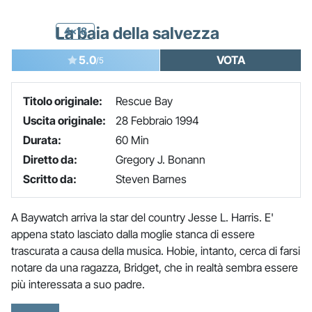
La baia della salvezza
4x18
5.0
VOTA
/5
Titolo originale:
Rescue Bay
Uscita originale:
28 Febbraio 1994
Durata:
60 Min
Diretto da:
Gregory J. Bonann
Scritto da:
Steven Barnes
A Baywatch arriva la star del country Jesse L. Harris. E'
appena stato lasciato dalla moglie stanca di essere
trascurata a causa della musica. Hobie, intanto, cerca di farsi
notare da una ragazza, Bridget, che in realtà sembra essere
più interessata a suo padre.