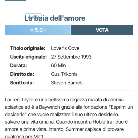
La baia dell'amore
4x03
5.0
VOTA
/5
Titolo originale:
Lover's Cove
Uscita originale:
27 Settembre 1993
Durata:
60 Min
Diretto da:
Gus Trikonis
Scritto da:
Steven Barnes
Lauren Taylor è una bellissima ragazza malata di anemia
aplastica ed è a Baywatch grazie alla fondazione "Esprimi un
desiderio" che vuole realizzare il suo ultimo desiderio:
salvare una vita umana. Quando incontra Hobie tra i due è
amore a prima vista. Intanto, Summer capisce di provare
qualcosa per Matt.