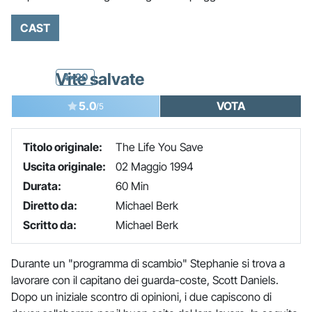
CAST
Vite salvate
4x20
5.0
VOTA
/5
Titolo originale:
The Life You Save
Uscita originale:
02 Maggio 1994
Durata:
60 Min
Diretto da:
Michael Berk
Scritto da:
Michael Berk
Durante un "programma di scambio" Stephanie si trova a
lavorare con il capitano dei guarda-coste, Scott Daniels.
Dopo un iniziale scontro di opinioni, i due capiscono di