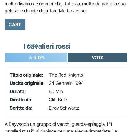
molto disagio a Summer che, tuttavia, mette da parte la sua
gelosia e decide di aiutare Matt e Jesse.
CAST
I cavalieri rossi
4x13
5.0
VOTA
/5
Titolo originale:
The Red Knights
Uscita originale:
24 Gennaio 1994
Durata:
60 Min
Diretto da:
Cliff Bole
Scritto da:
Elroy Schwartz
A Baywatch un gruppo di vecchi guarda-spiaggia, i "I
cavalieri rossi", si riunisce per una allegra rimpatriata. La