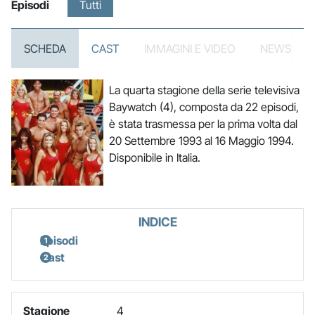
Episodi
Tutti
SCHEDA
CAST
IMMAGINI E VIDEO
NEWS
La quarta stagione della serie televisiva
Baywatch (4), composta da 22 episodi,
è stata trasmessa per la prima volta dal
20 Settembre 1993 al 16 Maggio 1994.
Disponibile in Italia.
INDICE
Episodi
Cast
Stagione
4