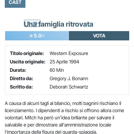
CAST
Una famiglia ritrovata
4x19
5.0
VOTA
/5
Titolo originale:
Western Exposure
Uscita originale:
25 Aprile 1994
Durata:
60 Min
Diretto da:
Gregory J. Bonann
Scritto da:
Deborah Schwartz
A causa di alcuni tagli al bilancio, molti bagnini rischiano il
licenziamento. I dipendenti a rischio si offrono allora come
volontari. Mitch ha però un'idea brillante per salvare il
salvabile e per dimostrare all'amministrazione locale
l'importanza della figura del guarda-spiaggia.