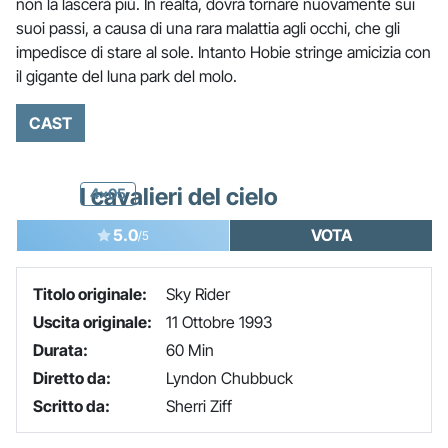
non la lascerà più. In realtà, dovrà tornare nuovamente sui
suoi passi, a causa di una rara malattia agli occhi, che gli
impedisce di stare al sole. Intanto Hobie stringe amicizia con
il gigante del luna park del molo.
CAST
I cavalieri del cielo
4x05
5.0
VOTA
/5
Titolo originale:
Sky Rider
Uscita originale:
11 Ottobre 1993
Durata:
60 Min
Diretto da:
Lyndon Chubbuck
Scritto da:
Sherri Ziff