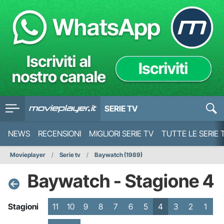
SERIE TV
NEWS
RECENSIONI
MIGLIORI SERIE TV
TUTTE LE SERIE 
Movieplayer
Serie tv
Baywatch (1989)
Baywatch - Stagione 4
Stagioni
11
10
9
8
7
6
5
4
3
2
1