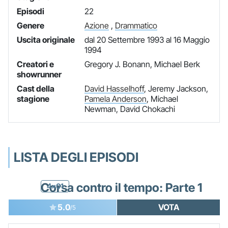
Episodi
22
Genere
Azione
,
Drammatico
Uscita originale
dal 20 Settembre 1993 al 16 Maggio
1994
Creatori e
Gregory J. Bonann, Michael Berk
showrunner
Cast della
David Hasselhoff
, Jeremy Jackson,
stagione
Pamela Anderson
, Michael
Newman, David Chokachi
LISTA DEGLI EPISODI
Corsa contro il tempo: Parte 1
4x01
5.0
VOTA
/5