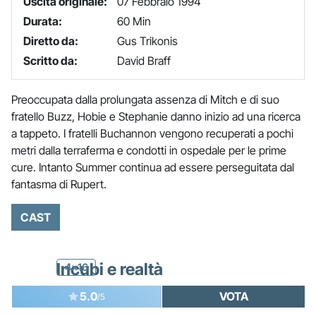
Uscita originale:
07 Febbraio 1994
Durata:
60 Min
Diretto da:
Gus Trikonis
Scritto da:
David Braff
Preoccupata dalla prolungata assenza di Mitch e di suo
fratello Buzz, Hobie e Stephanie danno inizio ad una ricerca
a tappeto. I fratelli Buchannon vengono recuperati a pochi
metri dalla terraferma e condotti in ospedale per le prime
cure. Intanto Summer continua ad essere perseguitata dal
fantasma di Rupert.
CAST
Incubi e realtà
4x16
5.0
VOTA
/5