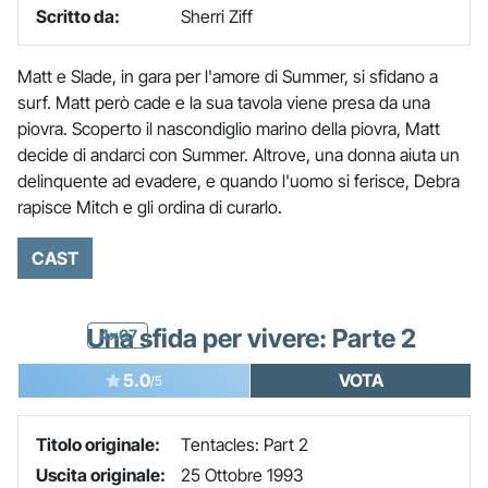
Scritto da:
Sherri Ziff
Matt e Slade, in gara per l'amore di Summer, si sfidano a
surf. Matt però cade e la sua tavola viene presa da una
piovra. Scoperto il nascondiglio marino della piovra, Matt
decide di andarci con Summer. Altrove, una donna aiuta un
delinquente ad evadere, e quando l'uomo si ferisce, Debra
rapisce Mitch e gli ordina di curarlo.
CAST
Una sfida per vivere: Parte 2
4x07
5.0
VOTA
/5
Titolo originale:
Tentacles: Part 2
Uscita originale:
25 Ottobre 1993