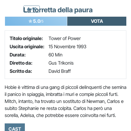
La torretta della paura
4x10
5.0
VOTA
/5
Titolo originale:
Tower of Power
Uscita originale:
15 Novembre 1993
Durata:
60 Min
Diretto da:
Gus Trikonis
Scritto da:
David Braff
Hobie è vittima di una gang di piccoli delinquenti che semina
il panico in spiaggia, imbratta i muri e compie piccoli furti.
Mitch, intanto, ha trovato un sostituto di Newman, Carlos e
subito Stephanie ne resta colpita. Carlos ha però una
sorella, Adelsa, che potrebbe essere coinvolta nei furti.
CAST