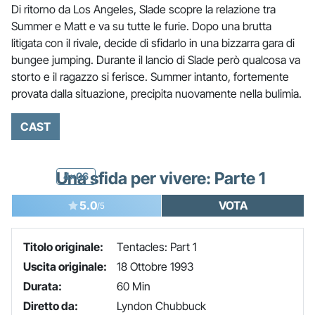
Di ritorno da Los Angeles, Slade scopre la relazione tra
Summer e Matt e va su tutte le furie. Dopo una brutta
litigata con il rivale, decide di sfidarlo in una bizzarra gara di
bungee jumping. Durante il lancio di Slade però qualcosa va
storto e il ragazzo si ferisce. Summer intanto, fortemente
provata dalla situazione, precipita nuovamente nella bulimia.
CAST
Una sfida per vivere: Parte 1
4x06
5.0
VOTA
/5
Titolo originale:
Tentacles: Part 1
Uscita originale:
18 Ottobre 1993
Durata:
60 Min
Diretto da:
Lyndon Chubbuck