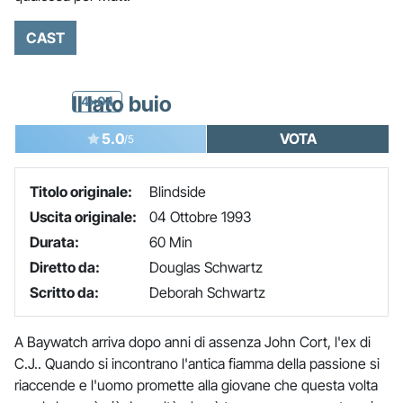
CAST
Il lato buio
4x04
5.0
VOTA
/5
Titolo originale:
Blindside
Uscita originale:
04 Ottobre 1993
Durata:
60 Min
Diretto da:
Douglas Schwartz
Scritto da:
Deborah Schwartz
A Baywatch arriva dopo anni di assenza John Cort, l'ex di
C.J.. Quando si incontrano l'antica fiamma della passione si
riaccende e l'uomo promette alla giovane che questa volta