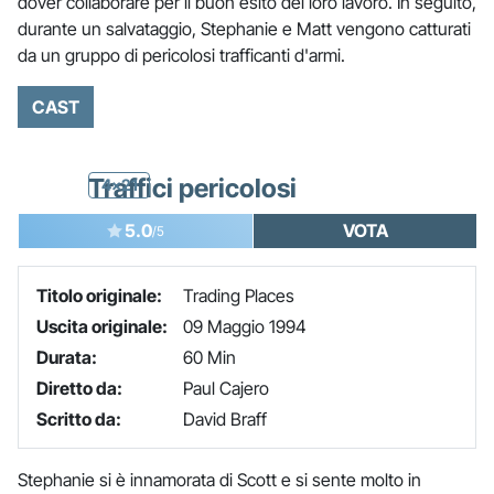
dover collaborare per il buon esito del loro lavoro. In seguito,
durante un salvataggio, Stephanie e Matt vengono catturati
da un gruppo di pericolosi trafficanti d'armi.
CAST
Traffici pericolosi
4x21
5.0
VOTA
/5
Titolo originale:
Trading Places
Uscita originale:
09 Maggio 1994
Durata:
60 Min
Diretto da:
Paul Cajero
Scritto da:
David Braff
Stephanie si è innamorata di Scott e si sente molto in