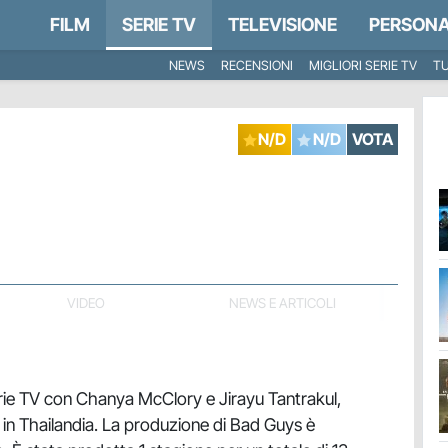
FILM
SERIE TV
TELEVISIONE
PERSONA
NEWS
RECENSIONI
MIGLIORI SERIE TV
TU
N/D
N/D
VOTA
VIDEO
NEWS E ARTICOLI
ie TV con Chanya McClory e Jirayu Tantrakul,
in Thailandia. La produzione di Bad Guys è