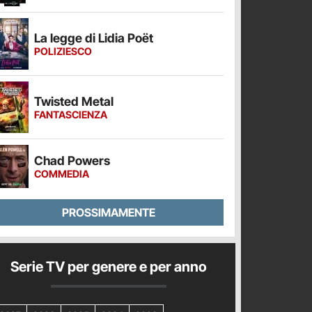
La legge di Lidia Poët
POLIZIESCO
Twisted Metal
FANTASCIENZA
Chad Powers
COMMEDIA
PROSSIMAMENTE
Serie TV per genere e per anno