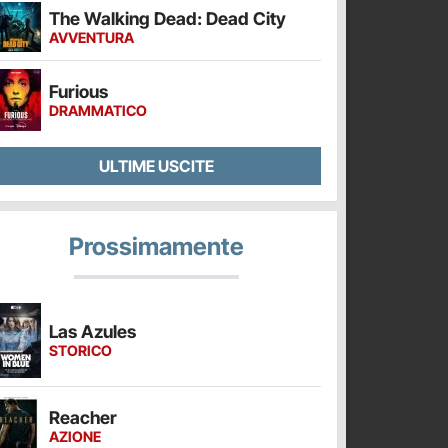
The Walking Dead: Dead City
AVVENTURA
Furious
DRAMMATICO
ULTIME USCITE
Prossimamente
Las Azules
STORICO
Reacher
AZIONE