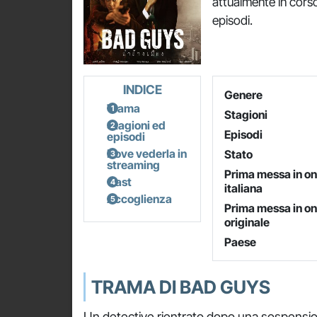
attualmente in corso
episodi.
INDICE
Genere
Trama
Stagioni
Stagioni ed
Episodi
episodi
Dove vederla in
Stato
streaming
Prima messa in o
Cast
italiana
Accoglienza
Prima messa in o
originale
Paese
TRAMA DI BAD GUYS
Un detective rientrato dopo una sospensio