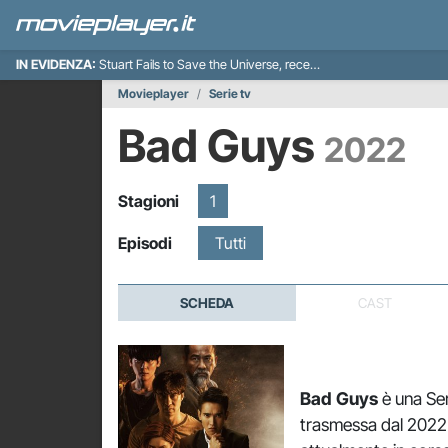
IN EVIDENZA:
Stuart Fails to Save the Universe, recensione
Movieplayer
Serie tv
Bad Guys
2022
Stagioni
1
Episodi
Tutti
SCHEDA
CAST
Bad Guys
è una Ser
trasmessa dal 2022 