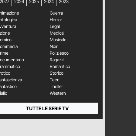
2027
2026
2025
2024
2023
nimazione
Guerra
ntologica
Horror
vventura
Legal
zione
Medical
omico
Musicale
ommedia
Noir
rime
Poliziesco
ocumentario
Ragazzi
rammatico
Romantico
rotico
Storico
antascienza
Teen
antastico
Thriller
iallo
Western
TUTTE LE SERIE TV