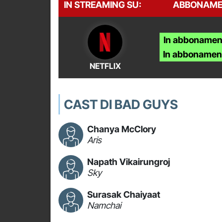
IN STREAMING SU:
ABBONAME
In abbonamen
In abbonamen
NETFLIX
CAST DI BAD GUYS
Chanya McClory
Aris
Napath Vikairungroj
Sky
Surasak Chaiyaat
Namchai