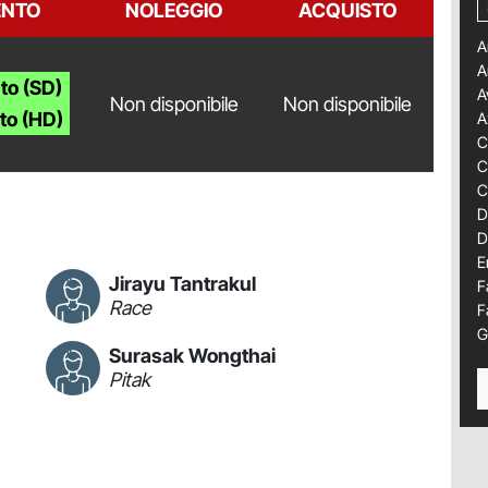
NTO
NOLEGGIO
ACQUISTO
A
A
to (SD)
A
Non disponibile
Non disponibile
to (HD)
A
C
C
C
D
D
E
Jirayu Tantrakul
F
Race
F
G
Surasak Wongthai
Pitak