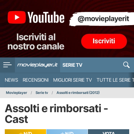
SERIE TV
NEWS
RECENSIONI
MIGLIORI SERIE TV
TUTTE LE SERIE 
Movieplayer
Serie tv
Assolti e rimborsati (2012)
Assolti e rimborsati -
Cast
N/D
N/D
VOTA