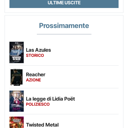
ULTIME USCITE
Prossimamente
Las Azules
STORICO
Reacher
AZIONE
La legge di Lidia Poët
POLIZIESCO
Twisted Metal