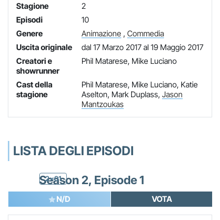
Stagione
2
Episodi
10
Genere
Animazione
,
Commedia
Uscita originale
dal 17 Marzo 2017 al 19 Maggio 2017
Creatori e
Phil Matarese, Mike Luciano
showrunner
Cast della
Phil Matarese, Mike Luciano, Katie
stagione
Aselton, Mark Duplass,
Jason
Mantzoukas
LISTA DEGLI EPISODI
Season 2, Episode 1
2x01
N/D
VOTA