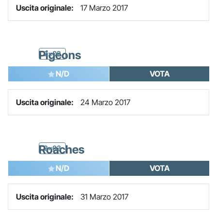
Uscita originale:
17 Marzo 2017
Pigeons
2x02
N/D
VOTA
Uscita originale:
24 Marzo 2017
Roaches
2x03
N/D
VOTA
Uscita originale:
31 Marzo 2017