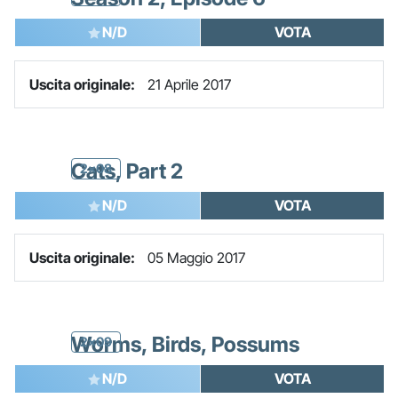
N/D
VOTA
Uscita originale:
21 Aprile 2017
Cats, Part 2
2x08
N/D
VOTA
Uscita originale:
05 Maggio 2017
Worms, Birds, Possums
2x09
N/D
VOTA