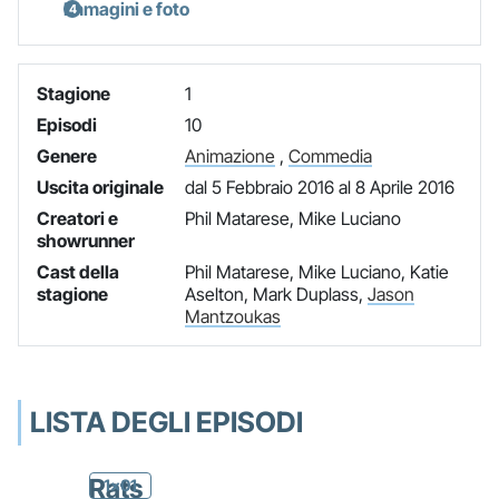
Immagini e foto
Stagione
1
Episodi
10
Genere
Animazione
,
Commedia
Uscita originale
dal 5 Febbraio 2016 al 8 Aprile 2016
Creatori e
Phil Matarese, Mike Luciano
showrunner
Cast della
Phil Matarese, Mike Luciano, Katie
stagione
Aselton, Mark Duplass,
Jason
Mantzoukas
LISTA DEGLI EPISODI
Rats
1x01