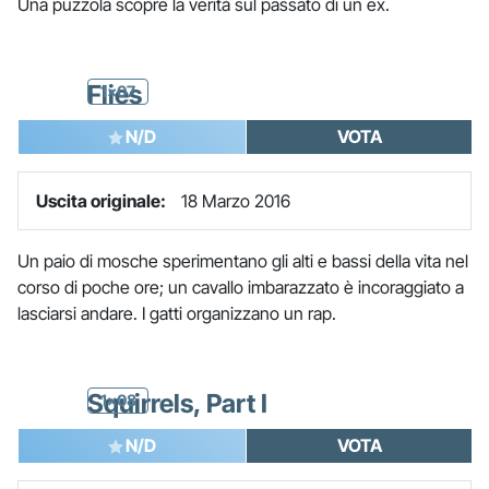
Una puzzola scopre la verità sul passato di un ex.
Flies
1x07
N/D
VOTA
Uscita originale:
18 Marzo 2016
Un paio di mosche sperimentano gli alti e bassi della vita nel
corso di poche ore; un cavallo imbarazzato è incoraggiato a
lasciarsi andare. I gatti organizzano un rap.
Squirrels, Part I
1x08
N/D
VOTA