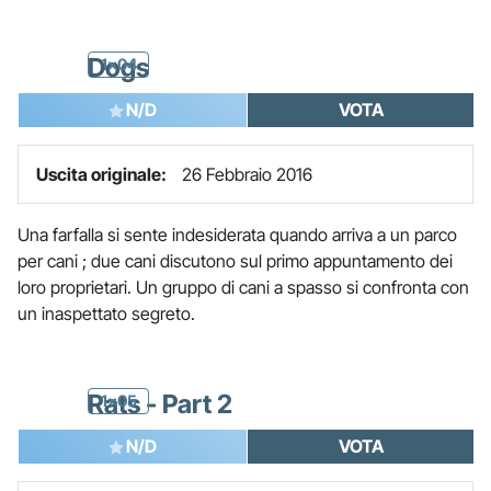
Dogs
1x04
N/D
VOTA
Uscita originale:
26 Febbraio 2016
Una farfalla si sente indesiderata quando arriva a un parco
per cani ; due cani discutono sul primo appuntamento dei
loro proprietari. Un gruppo di cani a spasso si confronta con
un inaspettato segreto.
Rats - Part 2
1x05
N/D
VOTA