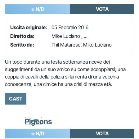
N/D
VOTA
Uscita originale:
05 Febbraio 2016
Diretto da:
Mike Luciano , ...
Scritto da:
Phil Matarese, Mike Luciano
Un topo durante una festa sotterranea riceve dei
suggerimenti da un suo amico su come accoppiarsi; una
coppia di cavalli della polizia si lamenta di una vecchia
conoscenza; una cimice ha una crisi di mezza età.
CAST
Pigeons
1x02
N/D
VOTA