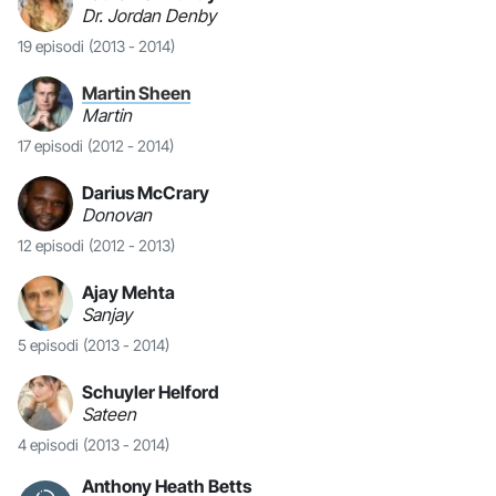
Dr. Jordan Denby
19 episodi
(2013 - 2014)
Martin Sheen
Martin
17 episodi
(2012 - 2014)
Darius McCrary
Donovan
12 episodi
(2012 - 2013)
Ajay Mehta
Sanjay
5 episodi
(2013 - 2014)
Schuyler Helford
Sateen
4 episodi
(2013 - 2014)
Anthony Heath Betts