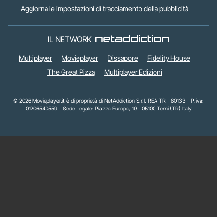
Aggiorna le impostazioni di tracciamento della pubblicità
IL NETWORK
Multiplayer
Movieplayer
Dissapore
Fidelity House
The Great Pizza
Multiplayer Edizioni
© 2026 Movieplayer.it è di proprietà di NetAddiction S.r.l. REA TR - 80133 - P.iva:
01206540559 – Sede Legale: Piazza Europa, 19 - 05100 Terni (TR) Italy