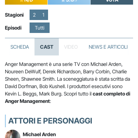
Stagioni
2
1
Episodi
Tutti
SCHEDA
CAST
VIDEO
NEWS E ARTICOLI
Anger Management è una serie TV con Michael Arden,
Noureen DeWulf, Derek Richardson, Barry Corbin, Charlie
Sheen, Shawnee Smith. La sceneggiatura è stata scritta da
David Dorfman, Bob Kushell. I produttori esecutivi sono
Kevin L. Beggs, Mark Burg. Scopri tutto il
cast completo di
Anger Management
:
ATTORI E PERSONAGGI
Michael Arden