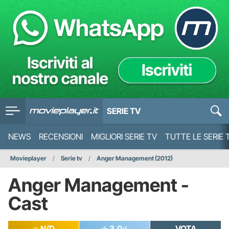
SERIE TV
NEWS
RECENSIONI
MIGLIORI SERIE TV
TUTTE LE SERIE 
Movieplayer
Serie tv
Anger Management (2012)
Anger Management -
Cast
N/D
3.0
VOTA
/5