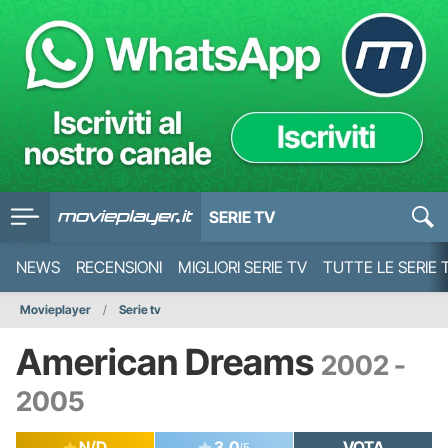
SERIE TV
NEWS
RECENSIONI
MIGLIORI SERIE TV
TUTTE LE SERIE 
Movieplayer
Serie tv
American Dreams
2002 -
2005
N/D
3.0
VOTA
/5