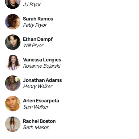
JJ Pryor
Sarah Ramos
Patty Pryor
Ethan Dampf
Will Pryor
Vanessa Lengies
Roxanne Bojarski
Jonathan Adams
Henry Walker
Arlen Escarpeta
Sam Walker
Rachel Boston
Beth Mason