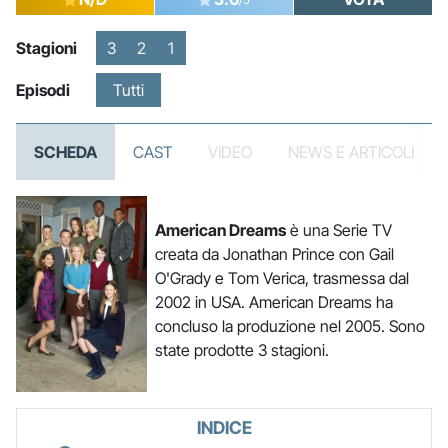
Stagioni
3
2
1
Episodi
Tutti
SCHEDA
CAST
VIDEO
NEWS E ARTICOLI
American Dreams
è una Serie TV
creata da Jonathan Prince con Gail
O'Grady e Tom Verica, trasmessa dal
2002 in USA. American Dreams ha
concluso la produzione nel 2005. Sono
state prodotte 3 stagioni.
INDICE