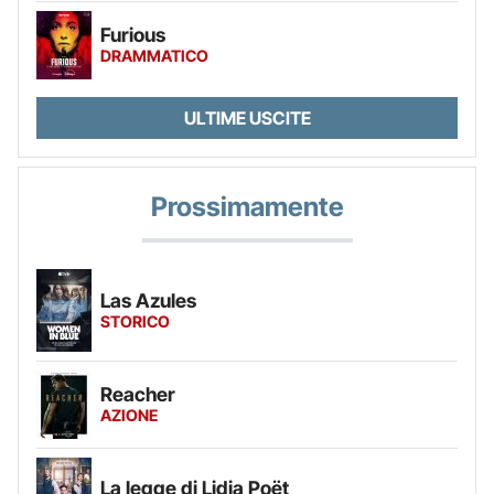
Furious
DRAMMATICO
ULTIME USCITE
Prossimamente
Las Azules
STORICO
Reacher
AZIONE
La legge di Lidia Poët