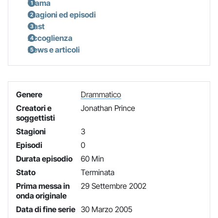
Trama
Stagioni ed episodi
Cast
Accoglienza
News e articoli
Genere
Drammatico
Creatori e
Jonathan Prince
soggettisti
Stagioni
3
Episodi
0
Durata episodio
60 Min
Stato
Terminata
Prima messa in
29 Settembre 2002
onda originale
Data di fine serie
30 Marzo 2005