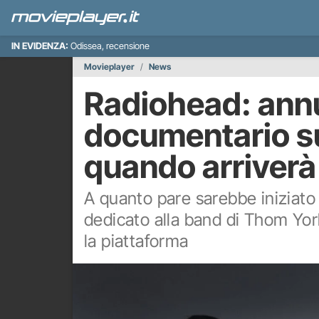
IN EVIDENZA:
Odissea, recensione
Movieplayer
News
Radiohead: ann
documentario su
quando arriverà 
A quanto pare sarebbe iniziato
dedicato alla band di Thom Yo
la piattaforma