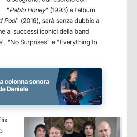
"
Pablo Honey
" (1993) all'album
 Pool
" (2016), sarà senza dubbio al
me ai successi iconici della band
", "No Surprises" e "Everything In
a colonna sonora
 da Daniele
lix
o