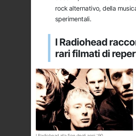
rock alternativo, della music
sperimentali.
I Radiohead raccon
rari filmati di repe
I Radiohead alla fine degli anni '90