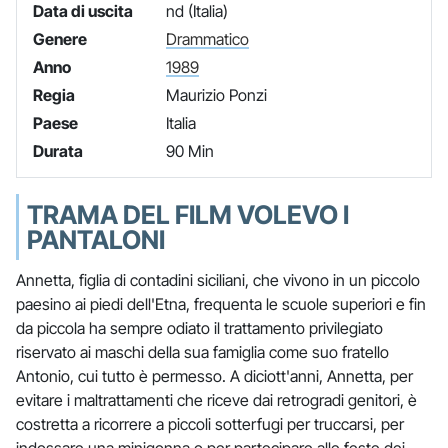
Data di uscita
nd (Italia)
Genere
Drammatico
Anno
1989
Regia
Maurizio Ponzi
Paese
Italia
Durata
90 Min
TRAMA DEL FILM VOLEVO I
PANTALONI
Annetta, figlia di contadini siciliani, che vivono in un piccolo
paesino ai piedi dell'Etna, frequenta le scuole superiori e fin
da piccola ha sempre odiato il trattamento privilegiato
riservato ai maschi della sua famiglia come suo fratello
Antonio, cui tutto è permesso. A diciott'anni, Annetta, per
evitare i maltrattamenti che riceve dai retrogradi genitori, è
costretta a ricorrere a piccoli sotterfugi per truccarsi, per
indossare una minigonna o per partecipare alle feste dei