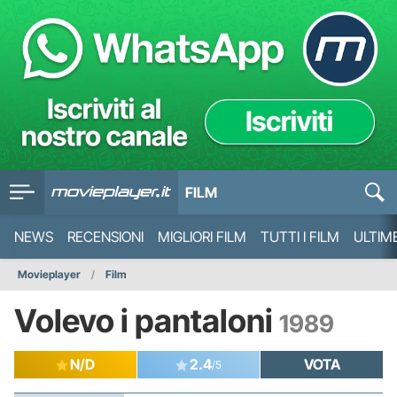
FILM
NEWS
RECENSIONI
MIGLIORI FILM
TUTTI I FILM
ULTIM
Movieplayer
Film
Volevo i pantaloni
1989
N/D
2.4
VOTA
/5