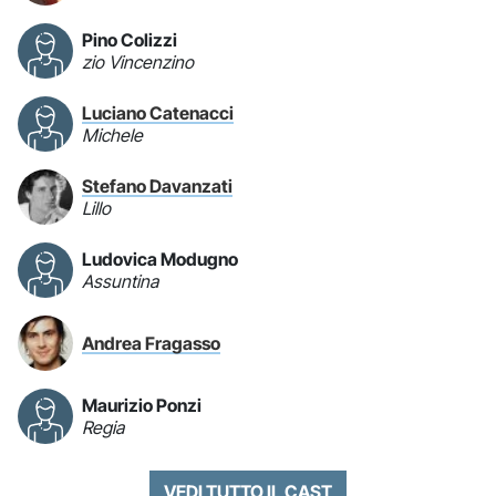
Pino Colizzi
zio Vincenzino
Luciano Catenacci
Michele
Stefano Davanzati
Lillo
Ludovica Modugno
Assuntina
Andrea Fragasso
Maurizio Ponzi
Regia
VEDI TUTTO IL CAST