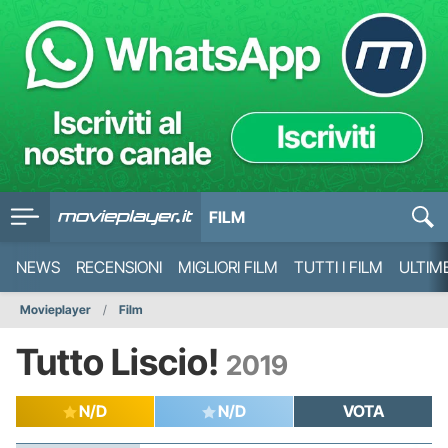
FILM
NEWS
RECENSIONI
MIGLIORI FILM
TUTTI I FILM
ULTIM
Movieplayer
Film
Tutto Liscio!
2019
N/D
N/D
VOTA