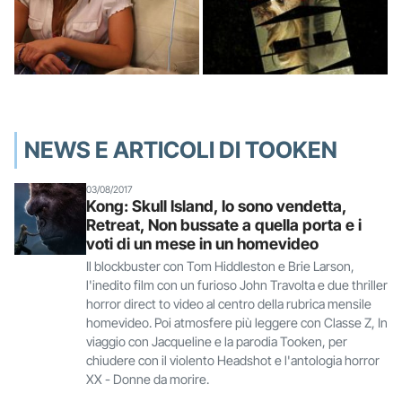
NEWS E ARTICOLI DI TOOKEN
03/08/2017
Kong: Skull Island, Io sono vendetta,
Retreat, Non bussate a quella porta e i
voti di un mese in un homevideo
Il blockbuster con Tom Hiddleston e Brie Larson,
l'inedito film con un furioso John Travolta e due thriller
horror direct to video al centro della rubrica mensile
homevideo. Poi atmosfere più leggere con Classe Z, In
viaggio con Jacqueline e la parodia Tooken, per
chiudere con il violento Headshot e l'antologia horror
XX - Donne da morire.