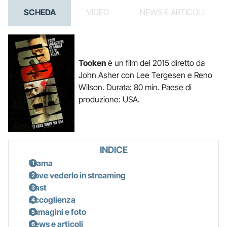
SCHEDA
VIDEO
NEWS E ARTICOLI
Tooken
è un film del 2015 diretto da
John Asher con Lee Tergesen e Reno
Wilson. Durata: 80 min. Paese di
produzione: USA.
INDICE
Trama
Dove vederlo in streaming
Cast
Accoglienza
Immagini e foto
News e articoli