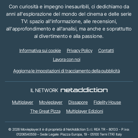
Con curiosità e impegno inesauribili, ci dedichiamo da
anni all'esplorazione del mondo del cinema e delle serie
TV: spazio all'informazione, alle recensioni,
all'approfondimento e all'analisi, ma anche e soprattutto
al divertimento e alla passione.
Informativa sui cookie
Privacy Policy
Contatti
Lavora con noi
Aggiorna le impostazioni di tracciamento della pubblicità
IL NETWORK
Multiplayer
Movieplayer
Dissapore
Fidelity House
The Great Pizza
Multiplayer Edizioni
© 2026 Movieplayer.it è di proprietà di NetAddiction S.r.l. REA TR - 80133 - P.iva:
01206540559 – Sede Legale: Piazza Europa, 19 - 05100 Terni (TR) Italy