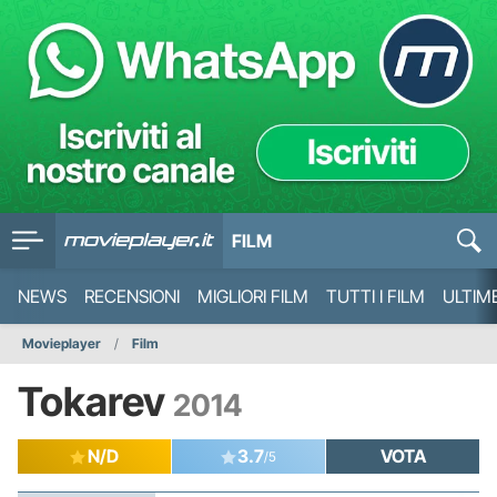
FILM
NEWS
RECENSIONI
MIGLIORI FILM
TUTTI I FILM
ULTIM
Movieplayer
Film
Tokarev
2014
N/D
3.7
VOTA
/5