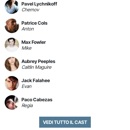
Pavel Lychnikoff
Chernov
Patrice Cols
Anton
Max Fowler
Mike
Aubrey Peeples
Caitlin Maguire
Jack Falahee
Evan
Paco Cabezas
Regia
VEDI TUTTO IL CAST