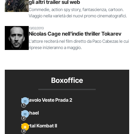
gli altri trailer sul web
Commedie, action spy story, fantascienza, cartoon.
Viaggio nella varietà dei nuovi promo cinematografici.
13/02/2013
Nicolas Cage nell'indie thriller Tokarev
L'attore reciterà nel film diretto da Paco Cabezas le cui
riprese inizieranno a maggio.
Boxoffice
Il Diavolo Veste Prada 2
Michael
Mortal Kombat II