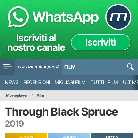
FILM
NEWS
RECENSIONI
MIGLIORI FILM
TUTTI I FILM
ULTIM
Movieplayer
Film
Through Black Spruce
2019
N/D
N/D
VOTA