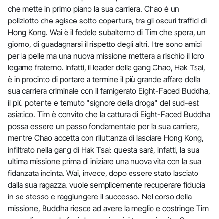
che mette in primo piano la sua carriera. Chao è un
poliziotto che agisce sotto copertura, tra gli oscuri traffici di
Hong Kong. Wai è il fedele subalterno di Tim che spera, un
giorno, di guadagnarsi il rispetto degli altri. I tre sono amici
per la pelle ma una nuova missione metterà a rischio il loro
legame fraterno. Infatti, il leader della gang Chao, Hak Tsai,
è in procinto di portare a termine il più grande affare della
sua carriera criminale con il famigerato Eight-Faced Buddha,
il più potente e temuto "signore della droga" del sud-est
asiatico. Tim è convito che la cattura di Eight-Faced Buddha
possa essere un passo fondamentale per la sua carriera,
mentre Chao accetta con riluttanza di lasciare Hong Kong,
infiltrato nella gang di Hak Tsai: questa sarà, infatti, la sua
ultima missione prima di iniziare una nuova vita con la sua
fidanzata incinta. Wai, invece, dopo essere stato lasciato
dalla sua ragazza, vuole semplicemente recuperare fiducia
in se stesso e raggiungere il successo. Nel corso della
missione, Buddha riesce ad avere la meglio e costringe Tim