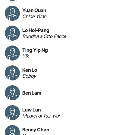
Yuan Quan
Chloe Yuan
Lo Hoi-Pang
Buddha a Otto Facce
Ting Yip Ng
Yik
Ken Lo
Bobby
Ben Lam
Law Lan
Madrei di Tsz-wai
Benny Chan