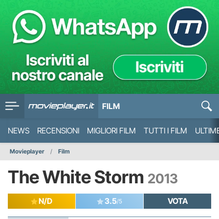
FILM
NEWS
RECENSIONI
MIGLIORI FILM
TUTTI I FILM
ULTIM
Movieplayer
Film
The White Storm
2013
N/D
3.5
VOTA
/5