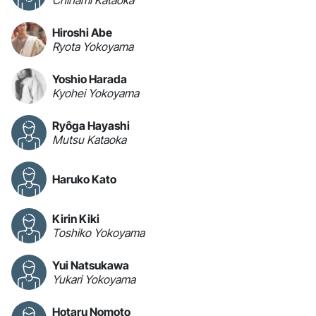
Chinami Kataoka
Hiroshi Abe
Ryota Yokoyama
Yoshio Harada
Kyohei Yokoyama
Ryôga Hayashi
Mutsu Kataoka
Haruko Kato
Kirin Kiki
Toshiko Yokoyama
Yui Natsukawa
Yukari Yokoyama
Hotaru Nomoto