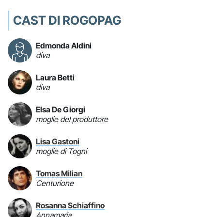
CAST DI ROGOPAG
Edmonda Aldini
diva
Laura Betti
diva
Elsa De Giorgi
moglie del produttore
Lisa Gastoni
moglie di Togni
Tomas Milian
Centurione
Rosanna Schiaffino
Annamaria