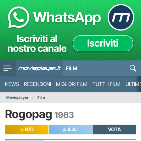
FILM
NEWS
RECENSIONI
MIGLIORI FILM
TUTTI I FILM
ULTIM
Movieplayer
Film
Rogopag
1963
N/D
4.4
VOTA
/5