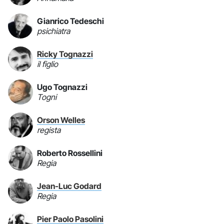
Gianrico Tedeschi
psichiatra
Ricky Tognazzi
il figlio
Ugo Tognazzi
Togni
Orson Welles
regista
Roberto Rossellini
Regia
Jean-Luc Godard
Regia
Pier Paolo Pasolini