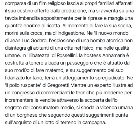
comparsa di un film religioso lascia ai propri familiari affamati
il suo cestino offerto dalla produzione, ma si avventa su una
tavola imbandita appositamente per le riprese e mangia una
quantità enorme di ricotta. Al momento di fare la sua scena,
morirà sulla croce, ma di indigestione. Ne 'Il nuovo mondo'
di Jean Luc Godard, l'esplosione di una bomba atomica non
disintegra gli abitanti di una città nel fisico, ma nelle qualità
umane. In 'Illibatezza' di Rossellini, la hostess Annamaria è
costretta a tenere a bada un passeggero che è attratto dal
suo mod0o di fare materno, e su suggerimento del suo
fidanzato lontano, terrà un atteggiamento spregiudicato. Ne
'Il pollo ruspante' di Gregoretti Mentre un esperto illustra ad
un congresso di commercianti le tecniche più moderne per
incrementare le vendite attraverso la scoperta dell'io
segreto del consumatore medio, si snoda la vicenda umana
di un borghese che seguendo questi suggerimenti punta
sull'acquisto di un lotto di terreno in campagna.