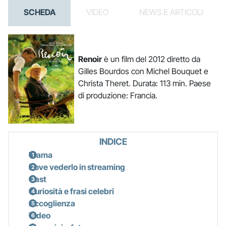
SCHEDA
VIDEO
NEWS E ARTICOLI
Renoir
è un film del 2012 diretto da
Gilles Bourdos con Michel Bouquet e
Christa Theret. Durata: 113 min. Paese
di produzione: Francia.
INDICE
Trama
Dove vederlo in streaming
Cast
Curiosità e frasi celebri
Accoglienza
Video