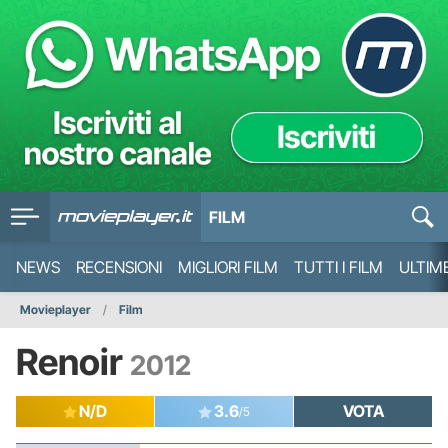
FILM
NEWS
RECENSIONI
MIGLIORI FILM
TUTTI I FILM
ULTIM
Movieplayer
Film
Renoir
2012
N/D
3.6
VOTA
/5