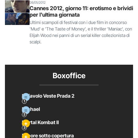
26/05/2012
Cannes 2012, giorno 11: erotismo e brividi
per l'ultima giornata
Ultimi scampoli di festival con i due film in concorso
'Mud' e 'The Taste of Money', e il thriller 'Maniac', con
Elijah Wood nei panni di un serial killer collezionista di
scalpi.
Boxoffice
Il Diavolo Veste Prada 2
Michael
Mortal Kombat II
Pecore sotto copertura