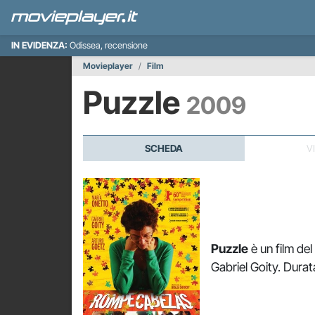
IN EVIDENZA:
Odissea, recensione
Movieplayer
Film
Puzzle
2009
SCHEDA
V
Puzzle
è un film de
Gabriel Goity. Durat