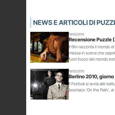
NEWS E ARTICOLI DI PUZZ
19/02/2010
Recensione Puzzle 
Il film racconta il mondo 
messa in scena che opprim
fuori fuoco del mondo este
18/02/2010
Berlino 2010, giorno
il Festival si avvia alle ba
bosniaco 'On the Path', al