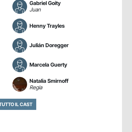
Gabriel Goity
Juan
Henny Trayles
Julián Doregger
Marcela Guerty
Natalia Smirnoff
Regia
 TUTTO IL CAST