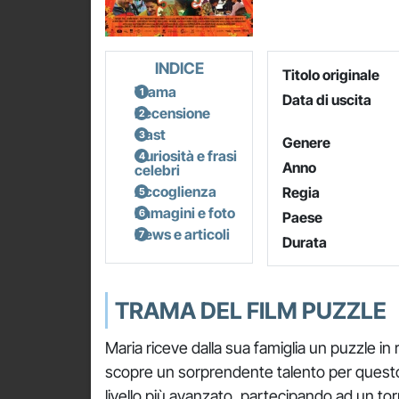
INDICE
Titolo originale
Trama
Data di uscita
Recensione
Cast
Genere
Curiosità e frasi
Anno
celebri
Accoglienza
Regia
Immagini e foto
Paese
News e articoli
Durata
TRAMA DEL FILM PUZZLE
Maria riceve dalla sua famiglia un puzzle i
scopre un sorprendente talento per quest
livello più avanzato, partecipando ad un t