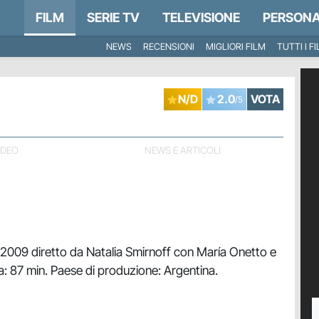
FILM
SERIE TV
TELEVISIONE
PERSONA
NEWS
RECENSIONI
MIGLIORI FILM
TUTTI I F
N/D
2.0
VOTA
/5
IDEO
NEWS E ARTICOLI
l 2009 diretto da Natalia Smirnoff con María Onetto e
a: 87 min. Paese di produzione: Argentina.