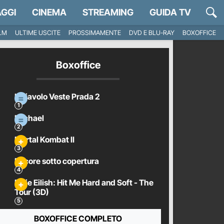
GGI
CINEMA
STREAMING
GUIDA TV
ILM
ULTIME USCITE
PROSSIMAMENTE
DVD E BLU-RAY
BOXOFFICE
Boxoffice
Il Diavolo Veste Prada 2
Michael
Mortal Kombat II
Pecore sotto copertura
Billie Eilish: Hit Me Hard and Soft - The
Tour (3D)
BOXOFFICE COMPLETO