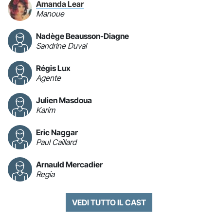
Amanda Lear
Manoue
Nadège Beausson-Diagne
Sandrine Duval
Régis Lux
Agente
Julien Masdoua
Karim
Eric Naggar
Paul Caillard
Arnauld Mercadier
Regia
VEDI TUTTO IL CAST