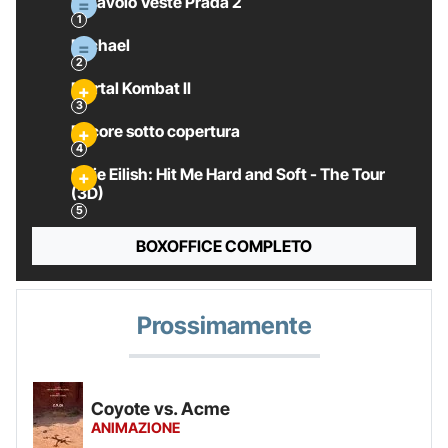
Il Diavolo Veste Prada 2
Michael
Mortal Kombat II
Pecore sotto copertura
Billie Eilish: Hit Me Hard and Soft - The Tour
(3D)
BOXOFFICE COMPLETO
Prossimamente
Coyote vs. Acme
ANIMAZIONE