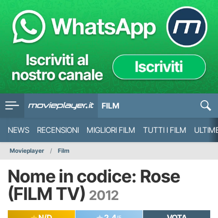
FILM
NEWS
RECENSIONI
MIGLIORI FILM
TUTTI I FILM
ULTIM
Movieplayer
Film
Nome in codice: Rose
(FILM TV)
2012
N/D
2.4
VOTA
/5