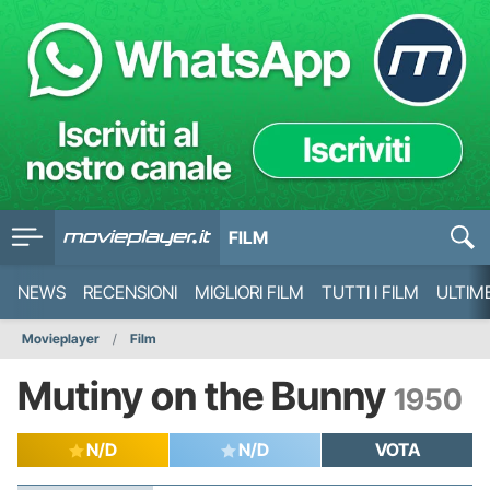
FILM
NEWS
RECENSIONI
MIGLIORI FILM
TUTTI I FILM
ULTIM
Movieplayer
Film
Mutiny on the Bunny
1950
N/D
N/D
VOTA