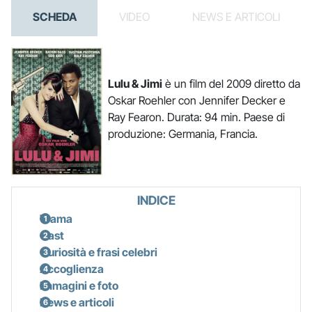
SCHEDA
VIDEO
NEWS E ARTICOLI
Lulu & Jimi
è un film del 2009 diretto da
Oskar Roehler con Jennifer Decker e
Ray Fearon. Durata: 94 min. Paese di
produzione: Germania, Francia.
INDICE
Trama
Cast
Curiosità e frasi celebri
Accoglienza
Immagini e foto
News e articoli