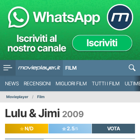
FILM
NEWS
RECENSIONI
MIGLIORI FILM
TUTTI I FILM
ULTIM
Movieplayer
Film
Lulu & Jimi
2009
N/D
2.5
VOTA
/5