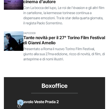
cinema d'autore
Con La bocca del lupo, Le roi de l'évasion e gli altri film
in cartellone, la kermesse torinese continua a
dispensare emozioni. Tra le star della quarta giornata,
il regista Paolo Sorrentino.
04/11/2009
Tante novità per il 27° Torino Film Festival
di Gianni Amelio
Presentato a Roma il nuovo Torino Film Festival,
giunto alla sua 27ma edizione, ricco di novità, di film, di
anteprime e di nomi illustri.
Boxoffice
Il Diavolo Veste Prada 2