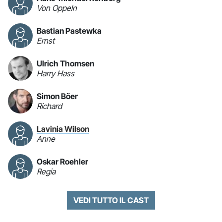
Von Oppeln
Bastian Pastewka
Ernst
Ulrich Thomsen
Harry Hass
Simon Böer
Richard
Lavinia Wilson
Anne
Oskar Roehler
Regia
VEDI TUTTO IL CAST