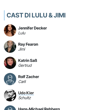
CAST DI LULU & JIMI
Jennifer Decker
Lulu
Ray Fearon
Jimi
Katrin Saß
Gertrud
Rolf Zacher
Carli
Udo Kier
Schultz
Hans-Michael Rehberg