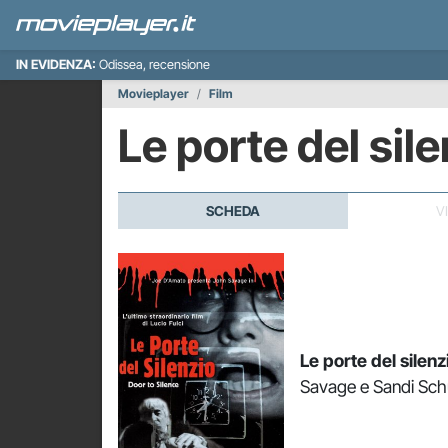
IN EVIDENZA:
Odissea, recensione
Movieplayer
Film
Le porte del sil
SCHEDA
V
Le porte del silenz
Savage e Sandi Schu