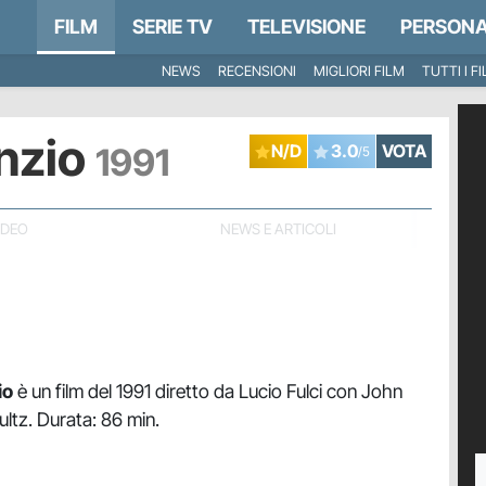
FILM
SERIE TV
TELEVISIONE
PERSONA
NEWS
RECENSIONI
MIGLIORI FILM
TUTTI I F
enzio
1991
N/D
3.0
VOTA
/5
IDEO
NEWS E ARTICOLI
io
è un film del 1991 diretto da Lucio Fulci con John
ltz. Durata: 86 min.