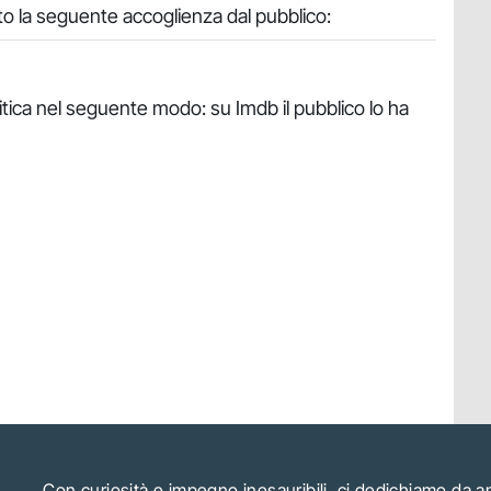
to la seguente accoglienza dal pubblico:
ritica nel seguente modo: su Imdb il pubblico lo ha
Con curiosità e impegno inesauribili, ci dedichiamo da 