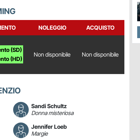
MING
MENTO
NOLEGGIO
ACQUISTO
nto (SD)
Non disponibile
Non disponibile
nto (HD)
ENZIO
Sandi Schultz
Donna misteriosa
Jennifer Loeb
Margie