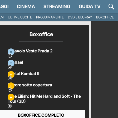
GGI
CINEMA
STREAMING
GUIDA TV
ILM
ULTIME USCITE
PROSSIMAMENTE
DVD E BLU-RAY
BOXOFFICE
Boxoffice
Il Diavolo Veste Prada 2
Michael
Mortal Kombat II
Pecore sotto copertura
Billie Eilish: Hit Me Hard and Soft - The
Tour (3D)
BOXOFFICE COMPLETO