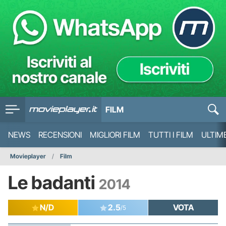
FILM
NEWS
RECENSIONI
MIGLIORI FILM
TUTTI I FILM
ULTIM
Movieplayer
Film
Le badanti
2014
N/D
2.5
VOTA
/5