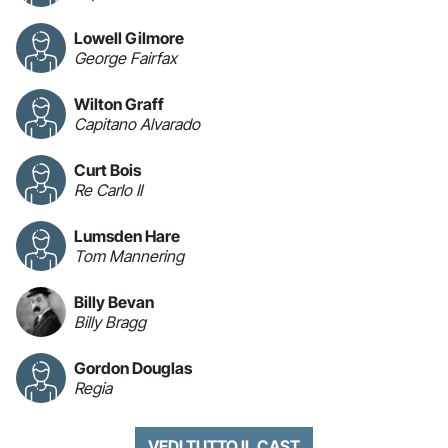
Lowell Gilmore
George Fairfax
Wilton Graff
Capitano Alvarado
Curt Bois
Re Carlo II
Lumsden Hare
Tom Mannering
Billy Bevan
Billy Bragg
Gordon Douglas
Regia
VEDI TUTTO IL CAST