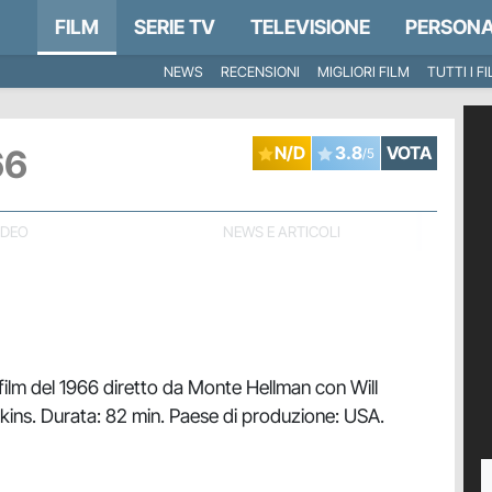
FILM
SERIE TV
TELEVISIONE
PERSONA
NEWS
RECENSIONI
MIGLIORI FILM
TUTTI I F
66
N/D
3.8
VOTA
/5
IDEO
NEWS E ARTICOLI
film del 1966 diretto da Monte Hellman con Will
rkins. Durata: 82 min. Paese di produzione: USA.