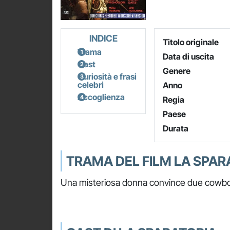
INDICE
Titolo originale
Trama
Data di uscita
Cast
Genere
Curiosità e frasi
celebri
Anno
Accoglienza
Regia
Paese
Durata
TRAMA DEL FILM LA SPAR
Una misteriosa donna convince due cowboy a