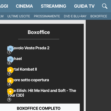
GGI
CINEMA
STREAMING
GUIDA TV
ILM
ULTIME USCITE
PROSSIMAMENTE
DVD E BLU-RAY
BOXOFFICE
Boxoffice
Il Diavolo Veste Prada 2
Michael
Mortal Kombat II
Pecore sotto copertura
Billie Eilish: Hit Me Hard and Soft - The
Tour (3D)
BOXOFFICE COMPLETO