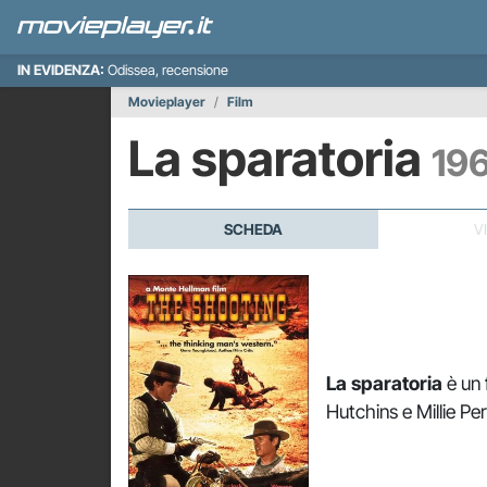
IN EVIDENZA:
Odissea, recensione
Movieplayer
Film
La sparatoria
19
SCHEDA
V
La sparatoria
è un 
Hutchins e Millie Pe