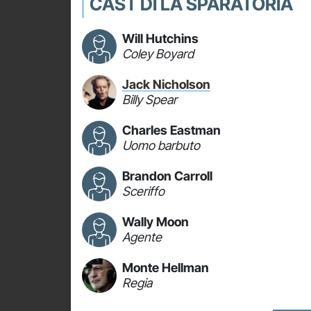
CAST DI LA SPARATORIA
Will Hutchins
Coley Boyard
Jack Nicholson
Billy Spear
Charles Eastman
Uomo barbuto
Brandon Carroll
Sceriffo
Wally Moon
Agente
Monte Hellman
Regia