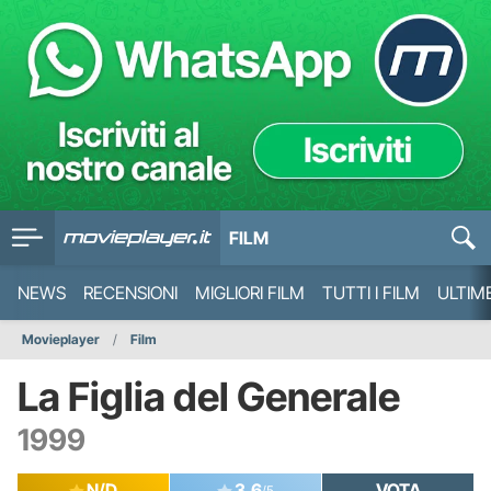
FILM
NEWS
RECENSIONI
MIGLIORI FILM
TUTTI I FILM
ULTIM
Movieplayer
Film
La Figlia del Generale
1999
N/D
3.6
VOTA
/5