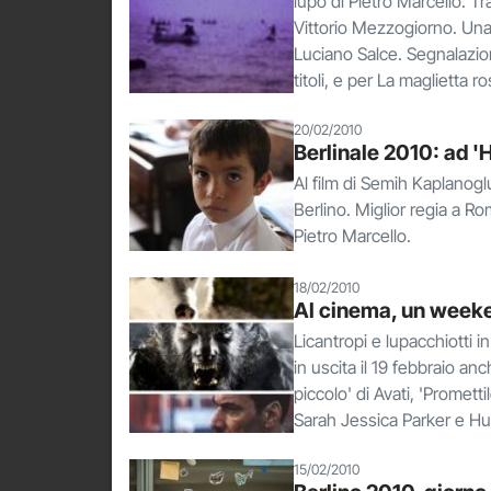
lupo di Pietro Marcello. T
Vittorio Mezzogiorno. Una
Luciano Salce. Segnalazion
titoli, e per La maglietta 
20/02/2010
Berlinale 2010: ad '
Al film di Semih Kaplanogl
Berlino. Miglior regia a Ro
Pietro Marcello.
18/02/2010
Al cinema, un weeke
Licantropi e lupacchiotti i
in uscita il 19 febbraio anc
piccolo' di Avati, 'Promett
Sarah Jessica Parker e Hu
15/02/2010