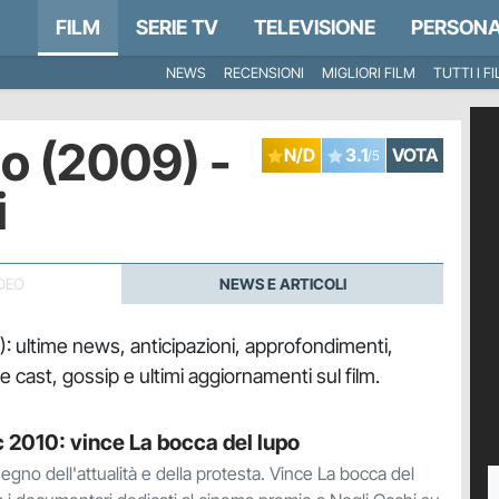
FILM
SERIE TV
TELEVISIONE
PERSONA
NEWS
RECENSIONI
MIGLIORI FILM
TUTTI I F
po (2009) -
N/D
3.1
VOTA
/5
i
DEO
NEWS E ARTICOLI
9): ultime news, anticipazioni, approfondimenti,
a e cast, gossip e ultimi aggiornamenti sul film.
 2010: vince La bocca del lupo
egno dell'attualità e della protesta. Vince La bocca del