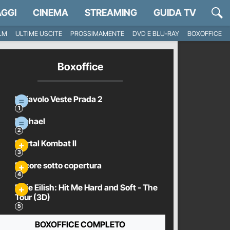
GGI
CINEMA
STREAMING
GUIDA TV
ILM
ULTIME USCITE
PROSSIMAMENTE
DVD E BLU-RAY
BOXOFFICE
Boxoffice
Il Diavolo Veste Prada 2
Michael
Mortal Kombat II
Pecore sotto copertura
Billie Eilish: Hit Me Hard and Soft - The
Tour (3D)
BOXOFFICE COMPLETO