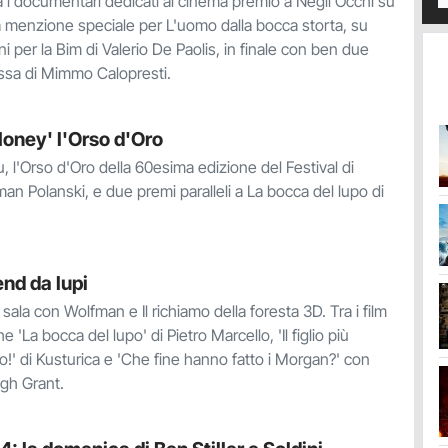
ra i documentari dedicati al cinema premio a Negli Occhi su
 menzione speciale per L'uomo dalla bocca storta, su
i per la Bim di Valerio De Paolis, in finale con ben due
rossa di Mimmo Calopresti.
Honey' l'Orso d'Oro
u, l'Orso d'Oro della 60esima edizione del Festival di
man Polanski, e due premi paralleli a La bocca del lupo di
nd da lupi
n sala con Wolfman e Il richiamo della foresta 3D. Tra i film
he 'La bocca del lupo' di Pietro Marcello, 'Il figlio più
ilo!' di Kusturica e 'Che fine hanno fatto i Morgan?' con
gh Grant.