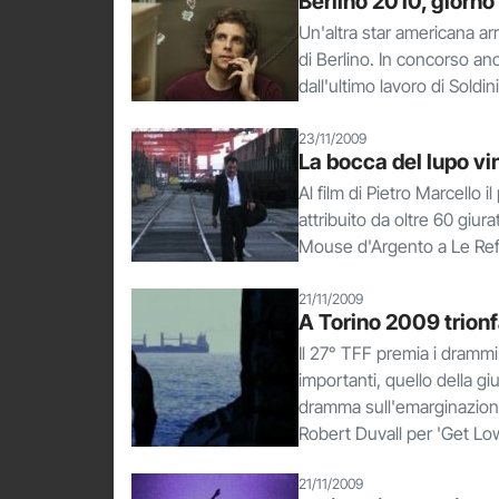
Berlino 2010, giorno 
Un'altra star americana arr
di Berlino. In concorso a
dall'ultimo lavoro di Soldi
23/11/2009
La bocca del lupo vi
Al film di Pietro Marcello i
attribuito da oltre 60 giur
Mouse d'Argento a Le Ref
21/11/2009
A Torino 2009 trionf
Il 27° TFF premia i drammi 
importanti, quello della gi
dramma sull'emarginazione d
Robert Duvall per 'Get Low
21/11/2009