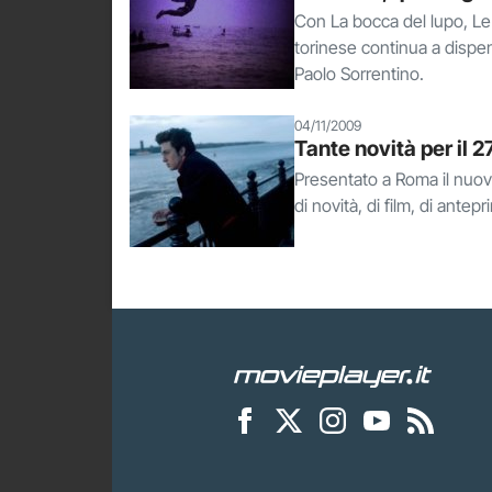
Con La bocca del lupo, Le r
torinese continua a dispens
Paolo Sorrentino.
04/11/2009
Tante novità per il 2
Presentato a Roma il nuovo
di novità, di film, di antepr