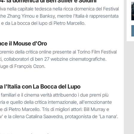
4: la domenica di Ben Stiller e Soldini
iva nella capitale tedesca nella ricca domenica del Festival
nche Zhang Yimou e Banksy, mentre l'Italia è rappresentata
ni e da La bocca del lupo di Pietro Marcello.
nce il Mouse d'Oro
l premio della critica online presente al Torino Film Festival
ati, collaboratori di ben 27 webzine cinematografiche.
uge di François Ozon.
a l'Italia con La Bocca del Lupo
familiari e il cinema verità attribuendo i due premi più
uria e quello della critica internazionale, all'emozionante
i Pietro Marcello. Tris di migliori attori: Bill Murray e
' e la cilena Catalina Saavedra, protagonista de 'La nana'.