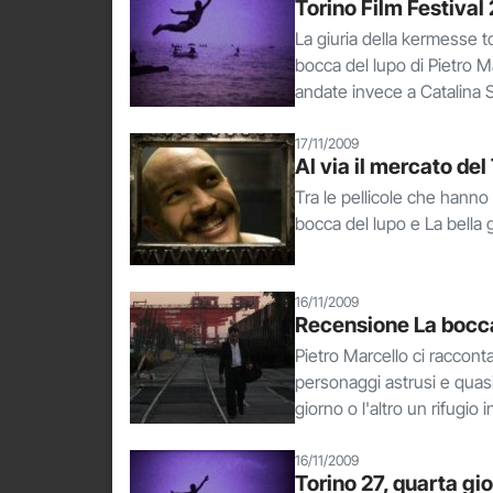
Torino Film Festival
La giuria della kermesse to
bocca del lupo di Pietro Ma
andate invece a Catalina 
17/11/2009
Al via il mercato del
Tra le pellicole che hanno t
bocca del lupo e La bella
16/11/2009
Recensione La bocca
Pietro Marcello ci raccont
personaggi astrusi e quasi 
giorno o l'altro un rifugio
16/11/2009
Torino 27, quarta gio