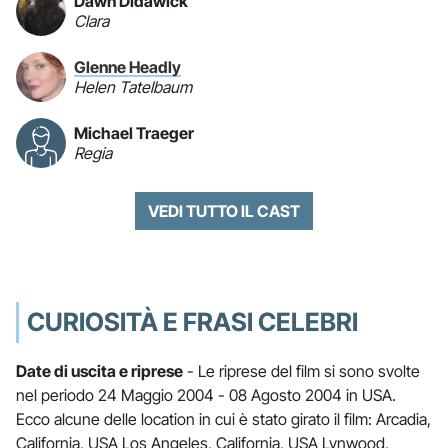
Dawn Didawick
Clara
Glenne Headly
Helen Tatelbaum
Michael Traeger
Regia
VEDI TUTTO IL CAST
CURIOSITÀ E FRASI CELEBRI
Date di uscita e riprese
- Le riprese del film si sono svolte
nel periodo 24 Maggio 2004 - 08 Agosto 2004 in USA.
Ecco alcune delle location in cui è stato girato il film: Arcadia,
California, USA Los Angeles, California, USA Lynwood,