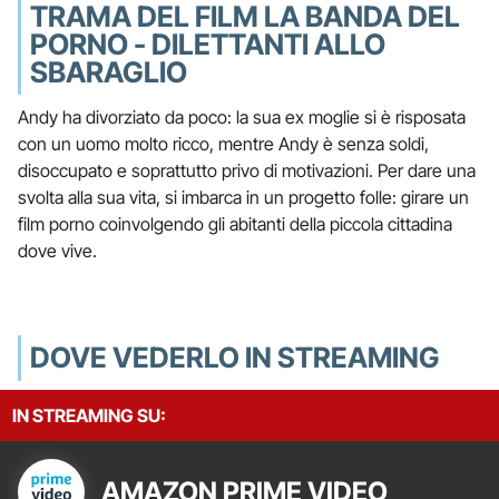
TRAMA DEL FILM LA BANDA DEL
PORNO - DILETTANTI ALLO
SBARAGLIO
Andy ha divorziato da poco: la sua ex moglie si è risposata
con un uomo molto ricco, mentre Andy è senza soldi,
disoccupato e soprattutto privo di motivazioni. Per dare una
svolta alla sua vita, si imbarca in un progetto folle: girare un
film porno coinvolgendo gli abitanti della piccola cittadina
dove vive.
DOVE VEDERLO IN STREAMING
IN STREAMING SU:
AMAZON PRIME VIDEO