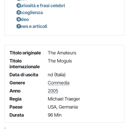
Curiosità e frasi celebri
Accoglienza
Video
News e articoli
Titolo originale
The Amateurs
Titolo
The Moguls
internazionale
Data di uscita
nd (Italia)
Genere
Commedia
Anno
2005
Regia
Michael Traeger
Paese
USA, Germania
Durata
96 Min