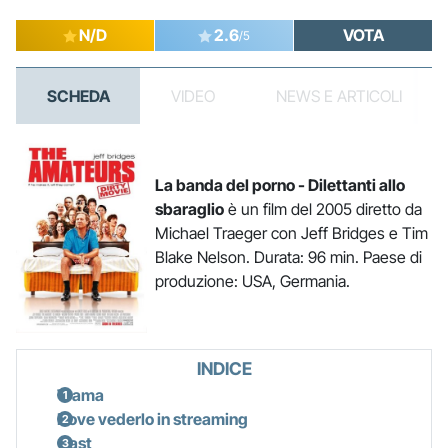
N/D
2.6
VOTA
/5
SCHEDA
VIDEO
NEWS E ARTICOLI
La banda del porno - Dilettanti allo
sbaraglio
è un film del 2005 diretto da
Michael Traeger con Jeff Bridges e Tim
Blake Nelson. Durata: 96 min. Paese di
produzione: USA, Germania.
INDICE
Trama
Dove vederlo in streaming
Cast