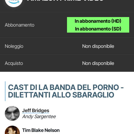
In abbonamento (HD)
In abbonamento (SD)
Non disponibile
Non disponibile
CAST DI LA BANDA DEL PORNO -
DILETTANTI ALLO SBARAGLIO
Jeff Bridges
Andy Sargentee
Tim Blake Nelson