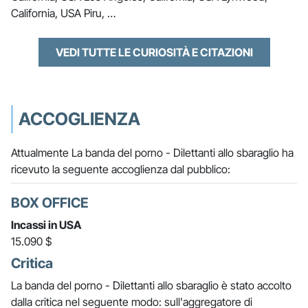
California, USA Piru, …
VEDI TUTTE LE CURIOSITÀ E CITAZIONI
ACCOGLIENZA
Attualmente La banda del porno - Dilettanti allo sbaraglio ha
ricevuto la seguente accoglienza dal pubblico:
BOX OFFICE
Incassi in USA
15.090 $
Critica
La banda del porno - Dilettanti allo sbaraglio è stato accolto
dalla critica nel seguente modo: sull'aggregatore di