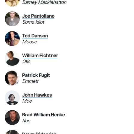
Barney Macklehatton
Joe Pantoliano
Some Idiot
Ted Danson
Moose
William Fichtner
Otis
Patrick Fugit
Emmett
John Hawkes
Moe
Brad William Henke
Ron