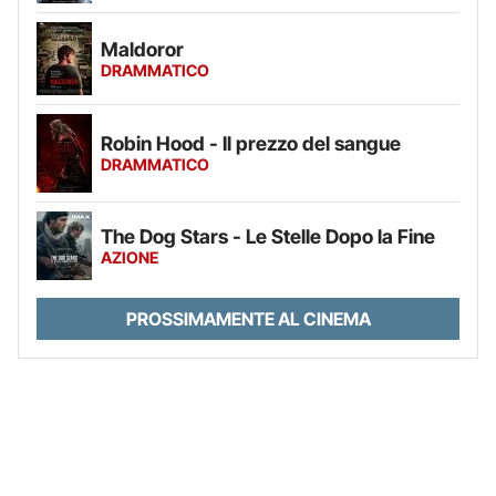
Maldoror
DRAMMATICO
Robin Hood - Il prezzo del sangue
DRAMMATICO
The Dog Stars - Le Stelle Dopo la Fine
AZIONE
PROSSIMAMENTE AL CINEMA