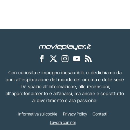
Con curiosità e impegno inesauribili, ci dedichiamo da
anni all'esplorazione del mondo del cinema e delle serie
TV: spazio all'informazione, alle recensioni,
all'approfondimento e all'analisi, ma anche e soprattutto
al divertimento e alla passione.
Informativa sui cookie
Privacy Policy
Contatti
Lavora con noi