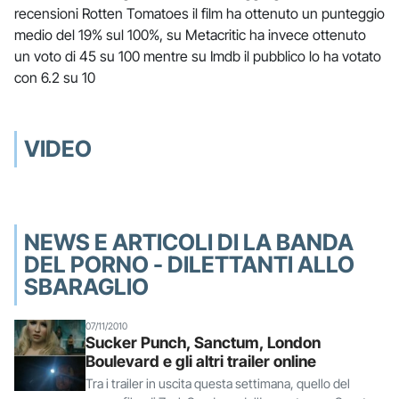
recensioni Rotten Tomatoes il film ha ottenuto un punteggio
medio del 19% sul 100%, su Metacritic ha invece ottenuto
un voto di 45 su 100 mentre su Imdb il pubblico lo ha votato
con 6.2 su 10
VIDEO
NEWS E ARTICOLI DI LA BANDA
DEL PORNO - DILETTANTI ALLO
SBARAGLIO
07/11/2010
Sucker Punch, Sanctum, London
Boulevard e gli altri trailer online
Tra i trailer in uscita questa settimana, quello del