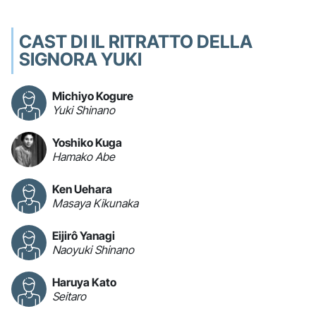
CAST DI IL RITRATTO DELLA
SIGNORA YUKI
Michiyo Kogure
Yuki Shinano
Yoshiko Kuga
Hamako Abe
Ken Uehara
Masaya Kikunaka
Eijirô Yanagi
Naoyuki Shinano
Haruya Kato
Seitaro