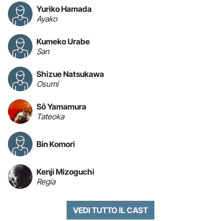
Yuriko Hamada
Ayako
Kumeko Urabe
San
Shizue Natsukawa
Osumi
Sô Yamamura
Tateoka
Bin Komori
Kenji Mizoguchi
Regia
VEDI TUTTO IL CAST