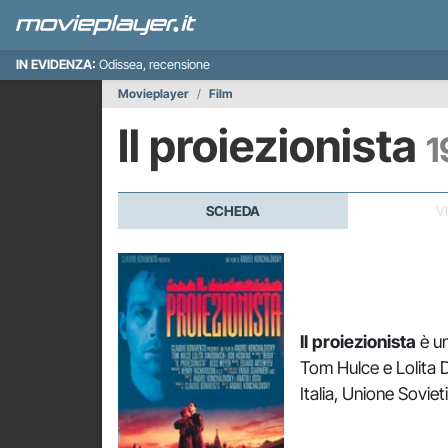
IN EVIDENZA:
Odissea, recensione
Movieplayer
Film
Il proiezionista
1
SCHEDA
V
Il proiezionista
è un
Tom Hulce e Lolita 
Italia, Unione Soviet