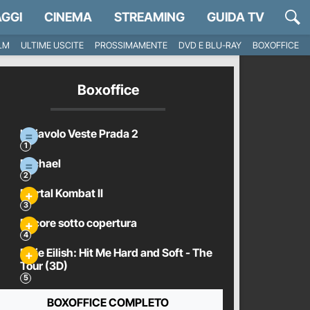
GGI
CINEMA
STREAMING
GUIDA TV
ILM
ULTIME USCITE
PROSSIMAMENTE
DVD E BLU-RAY
BOXOFFICE
Boxoffice
Il Diavolo Veste Prada 2
Michael
Mortal Kombat II
Pecore sotto copertura
Billie Eilish: Hit Me Hard and Soft - The
Tour (3D)
BOXOFFICE COMPLETO