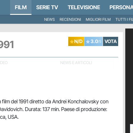
FILM
SERIE TV
TELEVISIONE
PERSONA
NEWS
RECENSIONI
MIGLIORI FILM
TUTTI I F
991
N/D
3.0
VOTA
/5
IDEO
NEWS E ARTICOLI
 film del 1991 diretto da Andrei Konchalovsky con
Davidovich. Durata: 137 min. Paese di produzione:
ica, USA.