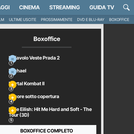
GGI
CINEMA
STREAMING
GUIDA TV
ILM
ULTIME USCITE
PROSSIMAMENTE
DVD E BLU-RAY
BOXOFFICE
Boxoffice
Il Diavolo Veste Prada 2
Michael
Mortal Kombat II
Pecore sotto copertura
Billie Eilish: Hit Me Hard and Soft - The
Tour (3D)
BOXOFFICE COMPLETO