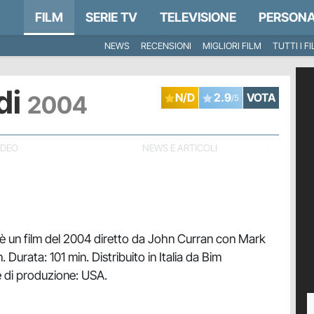
FILM
SERIE TV
TELEVISIONE
PERSONA
NEWS
RECENSIONI
MIGLIORI FILM
TUTTI I F
ndi
2004
N/D
2.9
VOTA
/5
IDEO
NEWS E ARTICOLI
è un film del 2004 diretto da John Curran con Mark
 Durata: 101 min. Distribuito in Italia da Bim
e di produzione: USA.