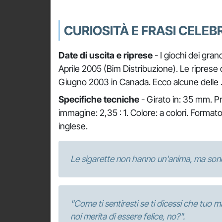
CURIOSITÀ E FRASI CELEBR
Date di uscita e riprese
- I giochi dei grand
Aprile 2005 (Bim Distribuzione). Le riprese 
Giugno 2003 in Canada. Ecco alcune delle
Specifiche tecniche
- Girato in: 35 mm. P
immagine: 2,35 : 1. Colore: a colori. Format
inglese.
Le sigarette non hanno un'anima, ma son
"Come ti sentiresti se ti dicessi che tuo 
noi merita di essere felice, no?".