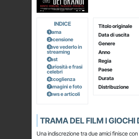
INDICE
Titolo originale
Trama
Data di uscita
Recensione
Genere
Dove vederlo in
streaming
Anno
Cast
Regia
Curiosità e frasi
Paese
celebri
Durata
Accoglienza
Immagini e foto
Distribuzione
News e articoli
TRAMA DEL FILM I GIOCHI 
Una indiscrezione tra due amici finisce con il