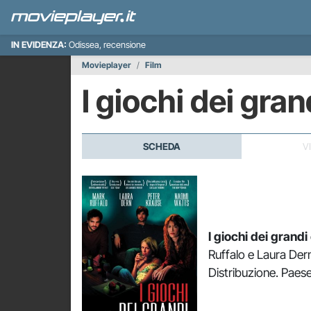
IN EVIDENZA:
Odissea, recensione
Movieplayer
Film
I giochi dei gra
SCHEDA
V
I giochi dei grandi
Ruffalo e Laura Dern.
Distribuzione. Paes