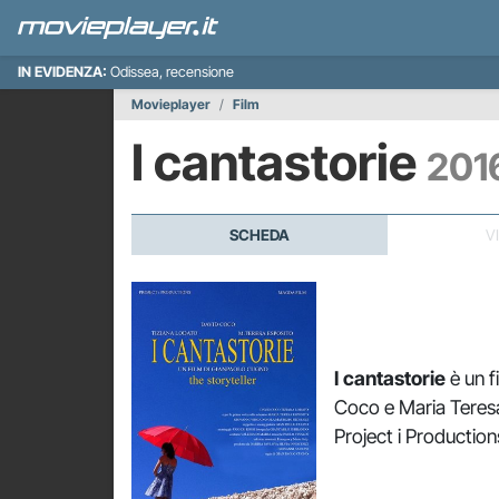
IN EVIDENZA:
Odissea, recensione
Movieplayer
Film
I cantastorie
201
SCHEDA
V
I cantastorie
è un f
Coco e Maria Teresa 
Project i Productions