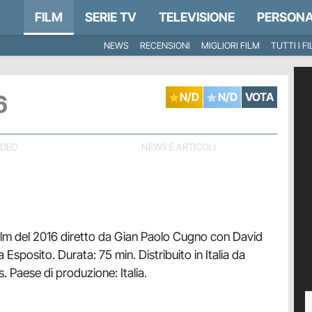
FILM
SERIE TV
TELEVISIONE
PERSONA
NEWS
RECENSIONI
MIGLIORI FILM
TUTTI I F
6
N/D
N/D
VOTA
IDEO
NEWS E ARTICOLI
ilm del 2016 diretto da Gian Paolo Cugno con David
Esposito. Durata: 75 min. Distribuito in Italia da
. Paese di produzione: Italia.