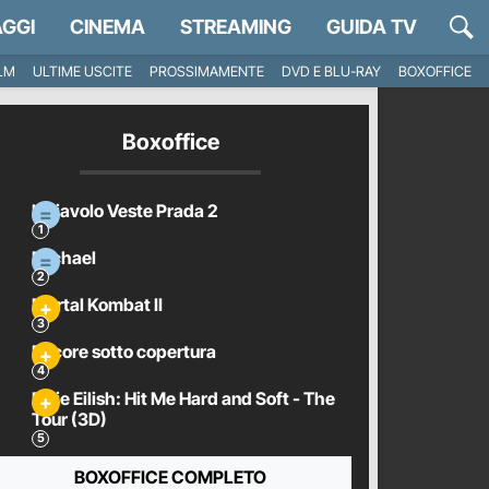
GGI
CINEMA
STREAMING
GUIDA TV
ILM
ULTIME USCITE
PROSSIMAMENTE
DVD E BLU-RAY
BOXOFFICE
Boxoffice
Il Diavolo Veste Prada 2
Michael
Mortal Kombat II
Pecore sotto copertura
Billie Eilish: Hit Me Hard and Soft - The
Tour (3D)
BOXOFFICE COMPLETO