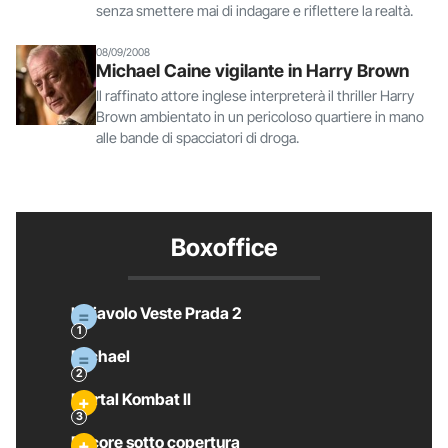
senza smettere mai di indagare e riflettere la realtà.
08/09/2008
Michael Caine vigilante in Harry Brown
Il raffinato attore inglese interpreterà il thriller Harry
Brown ambientato in un pericoloso quartiere in mano
alle bande di spacciatori di droga.
Boxoffice
Il Diavolo Veste Prada 2
Michael
Mortal Kombat II
Pecore sotto copertura