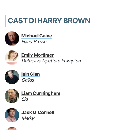
CAST DI HARRY BROWN
Michael Caine
Harry Brown
Emily Mortimer
Detective Ispettore Frampton
Iain Glen
Childs
Liam Cunningham
Sid
Jack O'Connell
Marky