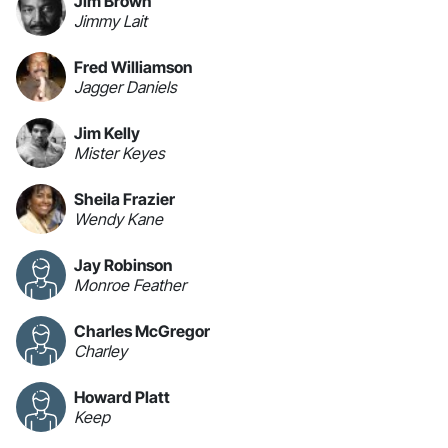
Jim Brown
Jimmy Lait
Fred Williamson
Jagger Daniels
Jim Kelly
Mister Keyes
Sheila Frazier
Wendy Kane
Jay Robinson
Monroe Feather
Charles McGregor
Charley
Howard Platt
Keep