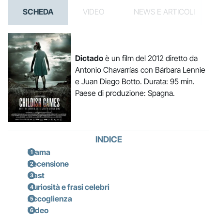
SCHEDA
VIDEO
NEWS E ARTICOLI
Dictado
è un film del 2012 diretto da
Antonio Chavarrías con Bárbara Lennie
e Juan Diego Botto. Durata: 95 min.
Paese di produzione: Spagna.
INDICE
Trama
Recensione
Cast
Curiosità e frasi celebri
Accoglienza
Video