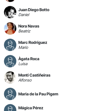
Juan Diego Botto
Daniel
Nora Navas
Beatriz
Marc Rodríguez
Mario
Àgata Roca
Luisa
Monti Castiñeiras
Alfonso
Maria de la Pau Pigem
Mágica Pérez