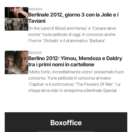
11/02/2012
Berlinale 2012, giorno 3 con la Jolie e i
Taviani
'In the Land of Blood and Honey' e 'Cesare deve
morire' tra le pellicole di oggi. In concorso anche
l'horror 'Dictado' e il drammatico 'Barbara'.
19/12/2011
Berlino 2012: Yimou, Mendoza e Daldry
tra i primi nomi in cartellone
'Molto forte, incredibilmente vicino' presentato fuori
concorso. Tra le pellicole in concorso arrivano
'Captive' e il controverso 'The Flowers Of War'. 'La
chispa de la vida' in anteprima a Berlinale Special.
Boxoffice