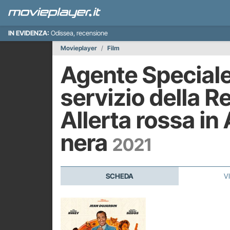
IN EVIDENZA:
Odissea, recensione
Movieplayer
Film
Agente Speciale
servizio della R
Allerta rossa in 
nera
2021
SCHEDA
V