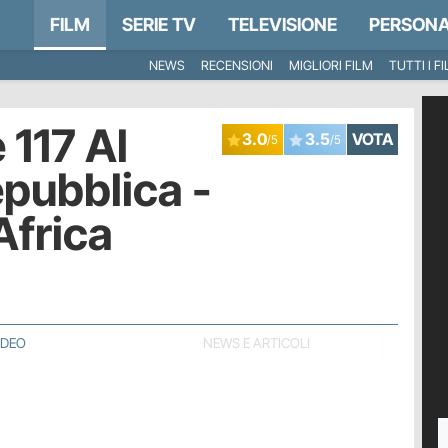
FILM
SERIE TV
TELEVISIONE
PERSONA
NEWS
RECENSIONI
MIGLIORI FILM
TUTTI I F
 117 Al
3.0
3.5
VOTA
/5
/5
epubblica -
Africa
IDEO
NEWS E ARTICOLI