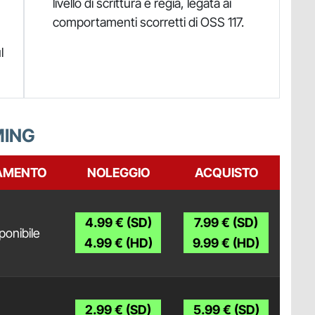
livello di scrittura e regia, legata ai
comportamenti scorretti di OSS 117.
l
MING
AMENTO
NOLEGGIO
ACQUISTO
4.99 € (SD)
7.99 € (SD)
ponibile
4.99 € (HD)
9.99 € (HD)
2.99 € (SD)
5.99 € (SD)