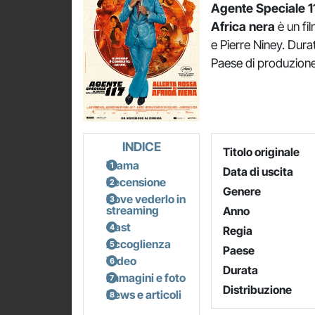
Agente Speciale 11
Africa nera
è un fi
e Pierre Niney. Durat
Paese di produzione
INDICE
Titolo originale
Trama
Data di uscita
Recensione
Genere
Dove vederlo in
streaming
Anno
Cast
Regia
Accoglienza
Paese
Video
Durata
Immagini e foto
Distribuzione
News e articoli