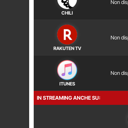
Non dis
CHILI
Non dis
RAKUTEN TV
Non dis
ITUNES
IN STREAMING ANCHE SU: