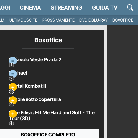
GGI
CINEMA
STREAMING
GUIDA TV
ILM
ULTIME USCITE
PROSSIMAMENTE
DVD E BLU-RAY
BOXOFFICE
Boxoffice
Il Diavolo Veste Prada 2
Michael
Mortal Kombat II
Pecore sotto copertura
Billie Eilish: Hit Me Hard and Soft - The
Tour (3D)
BOXOFFICE COMPLETO