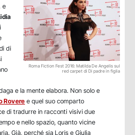
, e
idia
i
e
di di
i
Roma Fiction Fest 2016: Matilda De Angelis sul
ano
red carpet di Di padre in figlia
daga e la mente elabora. Non solo e
o Rovere
e quel suo comparto
 di tradurre in racconti visivi due
tempo e nello spazio, quanto vicine
ria. Già, perché sia Loris e Giulia