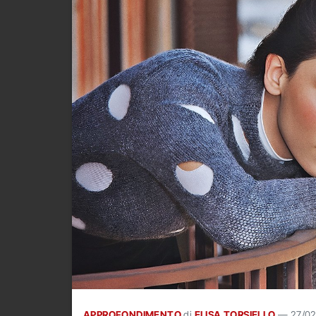
APPROFONDIMENTO
di
ELISA TORSIELLO
—
27/0