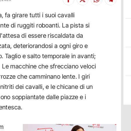
 fa girare tutti i suoi cavalli
te di ruggiti roboanti. La pista si
'attesa di essere riscaldata da
ta, deteriorandosi a ogni giro e
. Taglio e salto temporale in avanti;
ro. Le macchine che sfrecciano veloci
rrozze che camminano lente. I giri
itriti dei cavalli, e le chicane di un
gono soppiantate dalle piazze e i
centesca.
lm