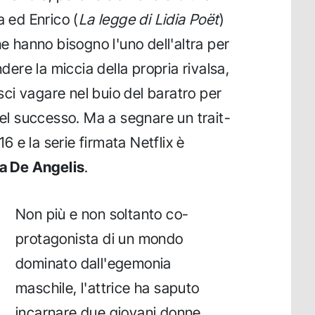
ia ed Enrico (
La legge di Lidia Poët
)
he hanno bisogno l'uno dell'altra per
ndere la miccia della propria rivalsa,
asci vagare nel buio del baratro per
del successo. Ma a segnare un trait-
16 e la serie firmata Netflix è
a De Angelis
.
Non più e non soltanto co-
protagonista di un mondo
dominato dall'egemonia
maschile, l'attrice ha saputo
incarnare due giovani donne