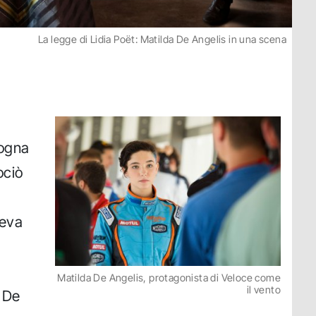
La legge di Lidia Poët: Matilda De Angelis in una scena
logna
ociò
veva
Matilda De Angelis, protagonista di Veloce come
il vento
a De