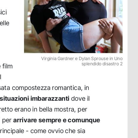
ici
elle
Virginia Gardner e Dylan Sprouse in Uno
splendido disastro 2
 film
l
usata compostezza romantica, in
situazioni imbarazzanti
dove il
retto erano in bella mostra, per
i per
arrivare sempre e comunque
principale - come ovvio che sia