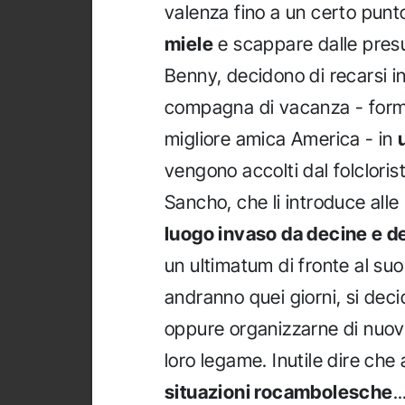
valenza fino a un certo punt
miele
e scappare dalle pres
Benny, decidono di recarsi in
compagna di vacanza - format
migliore amica America - in
vengono accolti dal folcloris
Sancho, che li introduce alle m
luogo invaso da decine e dec
un ultimatum di fronte al s
andranno quei giorni, si dec
oppure organizzarne di nuove
loro legame. Inutile dire ch
situazioni rocambolesche
..