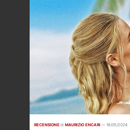
RECENSIONE
di
MAURIZIO ENCARI
—
18/05/2024