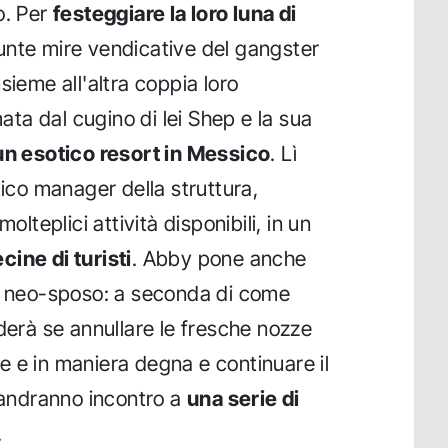
o. Per
festeggiare la loro luna di
unte mire vendicative del gangster
sieme all'altra coppia loro
a dal cugino di lei Shep e la sua
un esotico resort in Messico
. Lì
tico manager della struttura,
olteplici attività disponibili, in un
ine di turisti
. Abby pone anche
uo neo-sposo: a seconda di come
iderà se annullare le fresche nozze
 e in maniera degna e continuare il
e andranno incontro a
una serie di
.