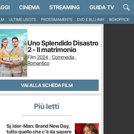
GGI
CINEMA
STREAMING
GUIDA TV
ILM
ULTIME USCITE
PROSSIMAMENTE
DVD E BLU-RAY
BOXOFFICE
Uno Splendido Disastro
2 - Il matrimonio
Film
2024
,
Commedia
,
Romantico
VAI ALLA SCHEDA FILM
Più letti
Spider-Man: Brand New Day,
tutto quello che c'è da sapere