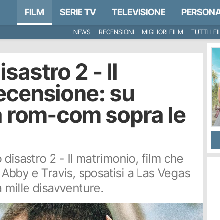
FILM
SERIE TV
TELEVISIONE
PERSONA
NEWS
RECENSIONI
MIGLIORI FILM
TUTTI I F
sastro 2 - Il
recensione: su
a rom-com sopra le
disastro 2 - Il matrimonio, film che
Abby e Travis, sposatisi a Las Vegas
a mille disavventure.