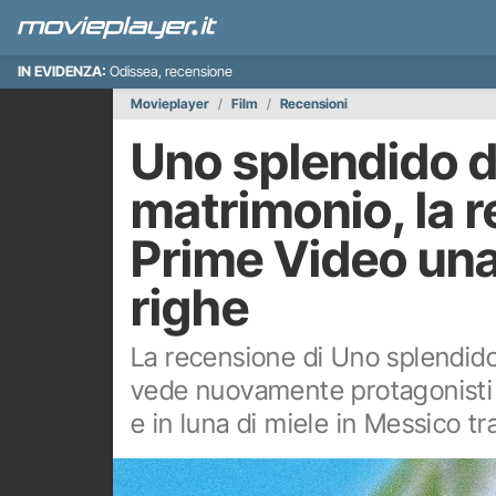
IN EVIDENZA:
Odissea, recensione
Movieplayer
Film
Recensioni
Uno splendido di
matrimonio, la 
Prime Video un
righe
La recensione di Uno splendido 
vede nuovamente protagonisti 
e in luna di miele in Messico tr