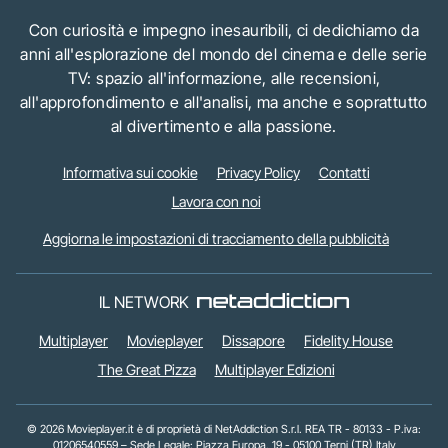
Con curiosità e impegno inesauribili, ci dedichiamo da
anni all'esplorazione del mondo del cinema e delle serie
TV: spazio all'informazione, alle recensioni,
all'approfondimento e all'analisi, ma anche e soprattutto
al divertimento e alla passione.
Informativa sui cookie
Privacy Policy
Contatti
Lavora con noi
Aggiorna le impostazioni di tracciamento della pubblicità
IL NETWORK
Multiplayer
Movieplayer
Dissapore
Fidelity House
The Great Pizza
Multiplayer Edizioni
© 2026 Movieplayer.it è di proprietà di NetAddiction S.r.l. REA TR - 80133 - P.iva:
01206540559 – Sede Legale: Piazza Europa, 19 - 05100 Terni (TR) Italy