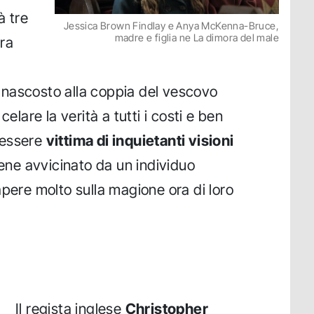
à tre
Jessica Brown Findlay e Anya McKenna-Bruce,
madre e figlia ne La dimora del male
ra
nascosto alla coppia del vescovo
celare la verità a tutti i costi e ben
 essere
vittima di inquietanti visioni
viene avvicinato da un individuo
apere molto sulla magione ora di loro
Il regista inglese
Christopher