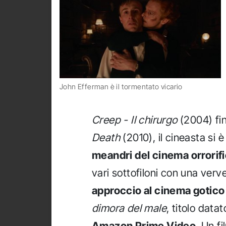
John Efferman è il tormentato vicario
Creep - Il chirurgo
(2004) fin
Death
(2010), il cineasta si 
meandri del cinema orrorif
vari sottofiloni con una verv
approccio al cinema gotico
dimora del male
, titolo data
Amazon Prime Video
. Un f