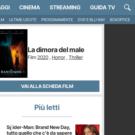
GGI
CINEMA
STREAMING
GUIDA TV
ILM
ULTIME USCITE
PROSSIMAMENTE
DVD E BLU-RAY
BOXOFFICE
La dimora del male
Film
2020
,
Horror
,
Thriller
VAI ALLA SCHEDA FILM
Più letti
Spider-Man: Brand New Day,
tutto quello che c'è da sapere