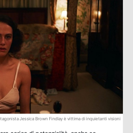
tagonista Jessica Brown Findlay è vittima di inquietanti visioni