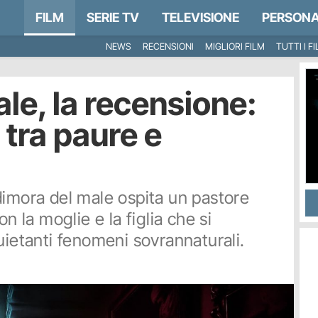
FILM
SERIE TV
TELEVISIONE
PERSONA
NEWS
RECENSIONI
MIGLIORI FILM
TUTTI I F
le, la recensione:
 tra paure e
dimora del male ospita un pastore
n la moglie e la figlia che si
uietanti fenomeni sovrannaturali.