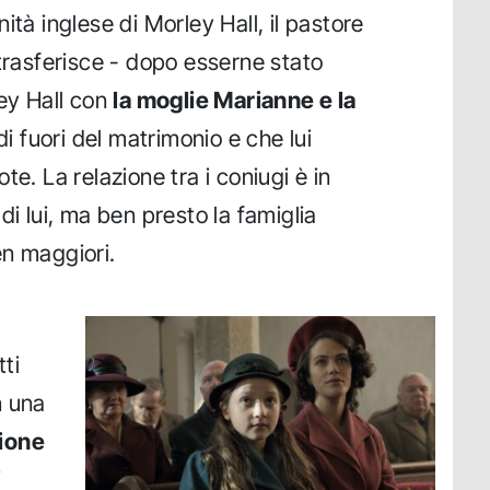
ità inglese di Morley Hall, il pastore
 trasferisce - dopo esserne stato
ley Hall con
la moglie Marianne e la
 di fuori del matrimonio e che lui
te. La relazione tra i coniugi è in
di lui, ma ben presto la famiglia
en maggiori.
tti
n una
ione
i