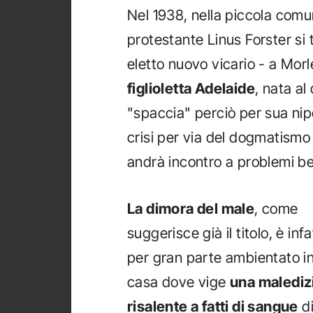
Nel 1938, nella piccola comun
protestante Linus Forster si
eletto nuovo vicario - a Mor
figlioletta Adelaide
, nata al
"spaccia" perciò per sua nipo
crisi per via del dogmatismo 
andrà incontro a problemi b
La dimora del male
, come
suggerisce già il titolo, è infa
per gran parte ambientato i
casa dove vige
una malediz
risalente a fatti di sangue
d