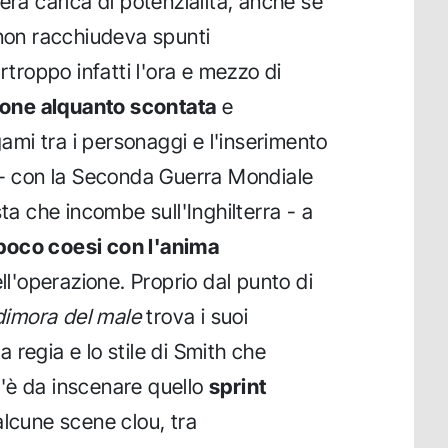
era carica di potenzialità, anche se
 non racchiudeva spunti
rtroppo infatti l'ora e mezzo di
ione alquanto scontata
e
gami tra i personaggi e l'inserimento
 - con la Seconda Guerra Mondiale
sta che incombe sull'Inghilterra - a
poco coesi con l'anima
ll'operazione. Proprio dal punto di
dimora del male
trova i suoi
la regia e lo stile di Smith che
'è da inscenare quello
sprint
lcune scene clou, tra