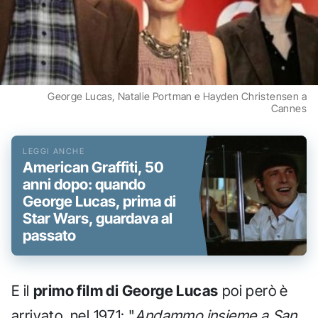
George Lucas, Natalie Portman e Hayden Christensen a
Cannes
American Graffiti, 50
anni dopo: quando
George Lucas, prima di
Star Wars, guardava al
passato
E il
primo film di George Lucas
poi però è
arrivato, nel 1971: "
Andammo insieme a San