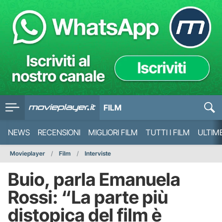
FILM
NEWS
RECENSIONI
MIGLIORI FILM
TUTTI I FILM
ULTIM
Movieplayer
Film
Interviste
Buio, parla Emanuela
Rossi: “La parte più
distopica del film è