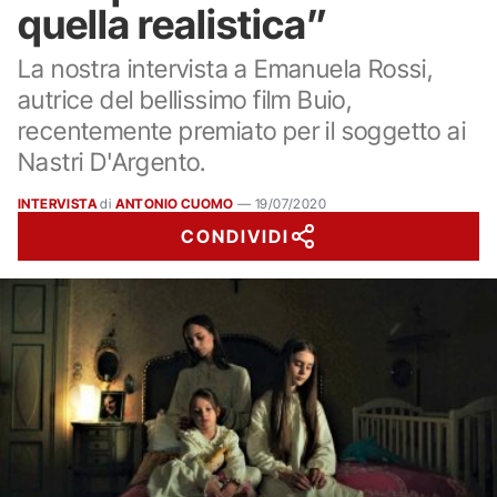
quella realistica”
La nostra intervista a Emanuela Rossi,
autrice del bellissimo film Buio,
recentemente premiato per il soggetto ai
Nastri D'Argento.
INTERVISTA
di
ANTONIO CUOMO
—
19/07/2020
CONDIVIDI