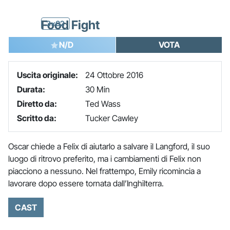
Food Fight
3x02
N/D
VOTA
Uscita originale:
24 Ottobre 2016
Durata:
30 Min
Diretto da:
Ted Wass
Scritto da:
Tucker Cawley
Oscar chiede a Felix di aiutarlo a salvare il Langford, il suo
luogo di ritrovo preferito, ma i cambiamenti di Felix non
piacciono a nessuno. Nel frattempo, Emily ricomincia a
lavorare dopo essere tornata dall’Inghilterra.
CAST