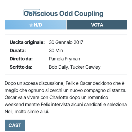
Conscious Odd Coupling
3x13
N/D
VOTA
Uscita originale:
30 Gennaio 2017
Durata:
30 Min
Diretto da:
Pamela Fryman
Scritto da:
Bob Daily, Tucker Cawley
Dopo un’accesa discussione, Felix e Oscar decidono che è
meglio che ognuno si cerchi un nuovo compagno di stanza.
Oscar va a vivere con Charlotte dopo un romantico
weekend mentre Felix intervista alcuni candidati e seleziona
Neil, molto simile a lui.
CAST