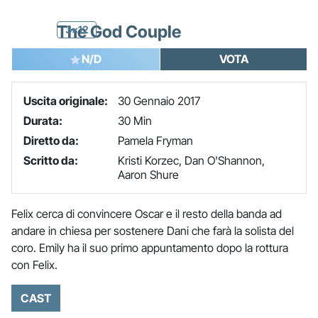
The God Couple
3x12
N/D
VOTA
Uscita originale:
30 Gennaio 2017
Durata:
30 Min
Diretto da:
Pamela Fryman
Scritto da:
Kristi Korzec, Dan O'Shannon,
Aaron Shure
Felix cerca di convincere Oscar e il resto della banda ad
andare in chiesa per sostenere Dani che farà la solista del
coro. Emily ha il suo primo appuntamento dopo la rottura
con Felix.
CAST