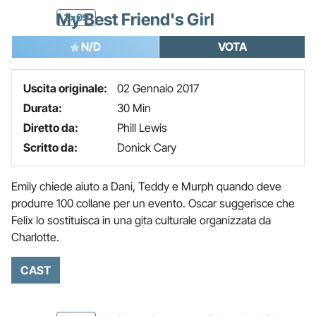
My Best Friend's Girl
3x09
N/D
VOTA
Uscita originale:
02 Gennaio 2017
Durata:
30 Min
Diretto da:
Phill Lewis
Scritto da:
Donick Cary
Emily chiede aiuto a Dani, Teddy e Murph quando deve
produrre 100 collane per un evento. Oscar suggerisce che
Felix lo sostituisca in una gita culturale organizzata da
Charlotte.
CAST