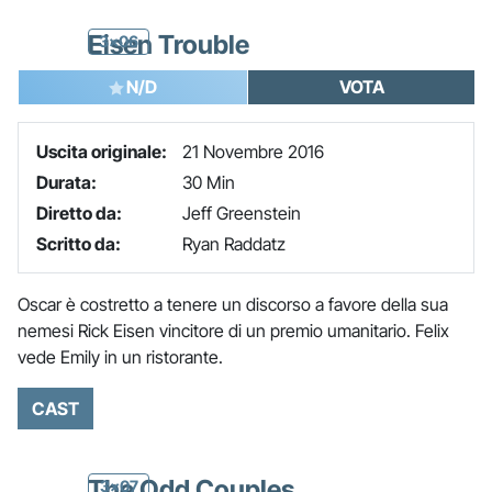
Eisen Trouble
3x06
N/D
VOTA
Uscita originale:
21 Novembre 2016
Durata:
30 Min
Diretto da:
Jeff Greenstein
Scritto da:
Ryan Raddatz
Oscar è costretto a tenere un discorso a favore della sua
nemesi Rick Eisen vincitore di un premio umanitario. Felix
vede Emily in un ristorante.
CAST
The Odd Couples
3x07