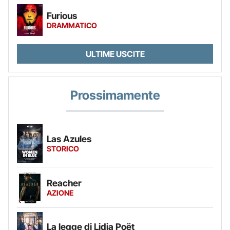
Furious
DRAMMATICO
ULTIME USCITE
Prossimamente
Las Azules
STORICO
Reacher
AZIONE
La legge di Lidia Poët