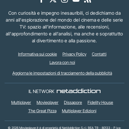
Con curiosità e impegno inesauribili, ci dedichiamo da
anni all'esplorazione del mondo del cinema e delle serie
TV: spazio all'informazione, alle recensioni,
all'approfondimento e all'analisi, ma anche e soprattutto
al divertimento e alla passione.
Informativa sui cookie
Privacy Policy
Contatti
Lavora con noi
Aggiorna le impostazioni di tracciamento della pubblicità
IL NETWORK
Multiplayer
Movieplayer
Dissapore
Fidelity House
The Great Pizza
Multiplayer Edizioni
© 2026 Movieplayer.it è di proprietà di NetAddiction S.r.l. REA TR - 80133 - P.iva: