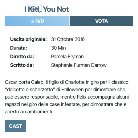
I Kid, You Not
3x03
N/D
VOTA
Uscita originale:
31 Ottobre 2016
Durata:
30 Min
Diretto da:
Pamela Fryman
Scritto da:
Stephanie Furman Darrow
Oscar porta Caleb, il figlio di Charlotte in giro per il classico
“dolcetto o scherzetto” di Halloween per dimostrare che
può essere responsabile, mentre Felix accompagna alcuni
ragazzi nel giro delle case infestate, per dimostrare che è
aperto ai cambiamenti.
CAST