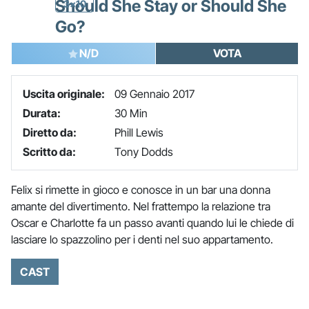
Should She Stay or Should She
3x10
Go?
N/D
VOTA
Uscita originale:
09 Gennaio 2017
Durata:
30 Min
Diretto da:
Phill Lewis
Scritto da:
Tony Dodds
Felix si rimette in gioco e conosce in un bar una donna
amante del divertimento. Nel frattempo la relazione tra
Oscar e Charlotte fa un passo avanti quando lui le chiede di
lasciare lo spazzolino per i denti nel suo appartamento.
CAST