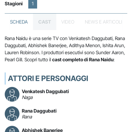
Stagioni
1
SCHEDA
CAST
VIDEO
NEWS E ARTICOLI
Rana Naidu è una serie TV con Venkatesh Daggubati, Rana
Daggubati, Abhishek Banerjee, Adithya Menon, Ishita Arun,
Lauren Robinson. I produttori esecutivi sono Sunder Aaron,
Pearl Gill. Scopri tutto il
cast completo di Rana Naidu
:
ATTORI E PERSONAGGI
Venkatesh Daggubati
Naga
Rana Daggubati
Rana
Abhishek Banerjee