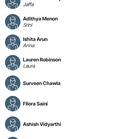
Jaffa
Adithya Menon
Srini
Ishita Arun
Anna
Lauren Robinson
Laura
Surveen Chawla
Fllora Saini
Ashish Vidyarthi