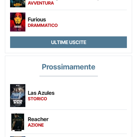
AVVENTURA
Furious
DRAMMATICO
ULTIME USCITE
Prossimamente
Las Azules
STORICO
Reacher
AZIONE