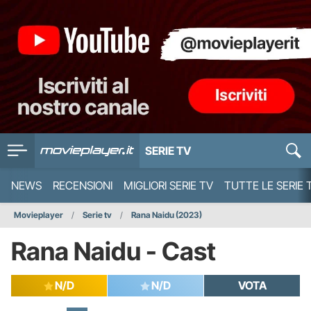
SERIE TV
NEWS
RECENSIONI
MIGLIORI SERIE TV
TUTTE LE SERIE 
Movieplayer
Serie tv
Rana Naidu (2023)
Rana Naidu - Cast
N/D
N/D
VOTA