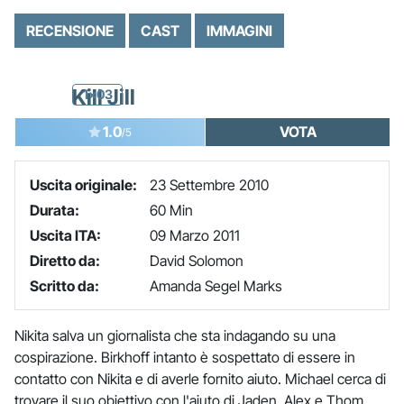
RECENSIONE
CAST
IMMAGINI
Kill Jill
1x03
1.0
VOTA
/5
Uscita originale:
23 Settembre 2010
Durata:
60 Min
Uscita ITA:
09 Marzo 2011
Diretto da:
David Solomon
Scritto da:
Amanda Segel Marks
Nikita salva un giornalista che sta indagando su una
cospirazione. Birkhoff intanto è sospettato di essere in
contatto con Nikita e di averle fornito aiuto. Michael cerca di
trovare il suo obiettivo con l'aiuto di Jaden, Alex e Thom.