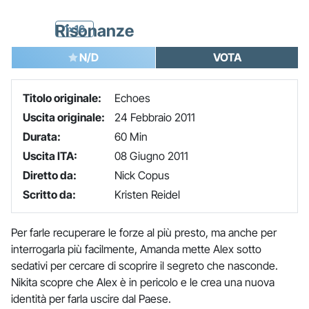
Risonanze
1x16
N/D
VOTA
Titolo originale:
Echoes
Uscita originale:
24 Febbraio 2011
Durata:
60 Min
Uscita ITA:
08 Giugno 2011
Diretto da:
Nick Copus
Scritto da:
Kristen Reidel
Per farle recuperare le forze al più presto, ma anche per
interrogarla più facilmente, Amanda mette Alex sotto
sedativi per cercare di scoprire il segreto che nasconde.
Nikita scopre che Alex è in pericolo e le crea una nuova
identità per farla uscire dal Paese.