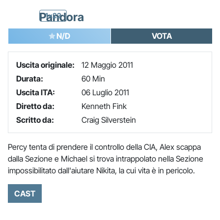
Pandora
1x22
N/D
VOTA
Uscita originale:
12 Maggio 2011
Durata:
60 Min
Uscita ITA:
06 Luglio 2011
Diretto da:
Kenneth Fink
Scritto da:
Craig Silverstein
Percy tenta di prendere il controllo della CIA, Alex scappa
dalla Sezione e Michael si trova intrappolato nella Sezione
impossibilitato dall'aiutare Nikita, la cui vita è in pericolo.
CAST