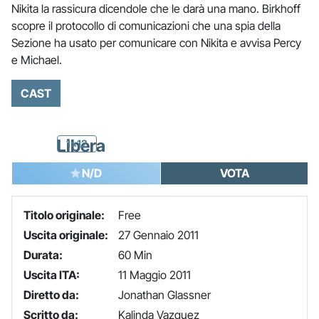
Nikita la rassicura dicendole che le darà una mano. Birkhoff
scopre il protocollo di comunicazioni che una spia della
Sezione ha usato per comunicare con Nikita e avvisa Percy
e Michael.
CAST
Libera
1x12
N/D
VOTA
Titolo originale:
Free
Uscita originale:
27 Gennaio 2011
Durata:
60 Min
Uscita ITA:
11 Maggio 2011
Diretto da:
Jonathan Glassner
Scritto da:
Kalinda Vazquez