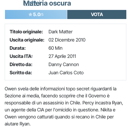
Materia oscura
1x10
5.0
VOTA
/5
Titolo originale:
Dark Matter
Uscita originale:
02 Dicembre 2010
Durata:
60 Min
Uscita ITA:
27 Aprile 2011
Diretto da:
Danny Cannon
Scritto da:
Juan Carlos Coto
Owen svela delle informazioni topo secret riguardanti la
Sezione ai media, facendo scoprire che il Governo è
responsabile di un assassinio in Chile. Percy incastra Ryan,
un agente della CIA per l'omicidio in questione. Nikita e
Owen vengono catturati quando si recano in Chile per
aiutare Ryan.