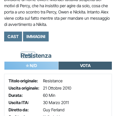
motivi di Percy, che ha insistito per agire da solo, cosa che
porta a uno scontro tra Percy, Owen e Nickita. Intanto Alex
viene colta sul fatto mentre sta per mandare un messaggio
di avvertimento a Nikita.
CAST
IMMAGINI
Resistenza
1x06
N/D
VOTA
Titolo originale:
Resistance
Uscita originale:
21 Ottobre 2010
Durata:
60 Min
Uscita ITA:
30 Marzo 2011
Diretto da:
Guy Ferland