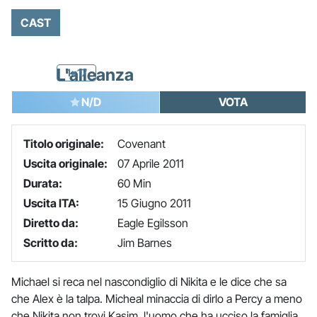
CAST
L'alleanza
1x17
N/D
VOTA
Titolo originale:
Covenant
Uscita originale:
07 Aprile 2011
Durata:
60 Min
Uscita ITA:
15 Giugno 2011
Diretto da:
Eagle Egilsson
Scritto da:
Jim Barnes
Michael si reca nel nascondiglio di Nikita e le dice che sa
che Alex è la talpa. Micheal minaccia di dirlo a Percy a meno
che Nikita non trovi Kasim, l'uomo che ha ucciso la famiglia