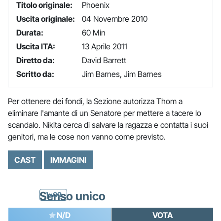
Titolo originale:
Phoenix
Uscita originale:
04 Novembre 2010
Durata:
60 Min
Uscita ITA:
13 Aprile 2011
Diretto da:
David Barrett
Scritto da:
Jim Barnes, Jim Barnes
Per ottenere dei fondi, la Sezione autorizza Thom a
eliminare l'amante di un Senatore per mettere a tacere lo
scandalo. Nikita cerca di salvare la ragazza e contatta i suoi
genitori, ma le cose non vanno come previsto.
CAST
IMMAGINI
Senso unico
1x09
N/D
VOTA