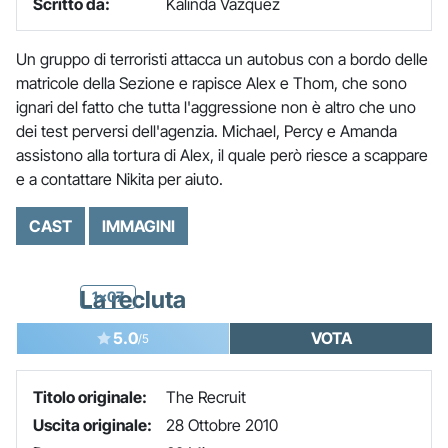
Scritto da:
Kalinda Vazquez
Un gruppo di terroristi attacca un autobus con a bordo delle
matricole della Sezione e rapisce Alex e Thom, che sono
ignari del fatto che tutta l'aggressione non è altro che uno
dei test perversi dell'agenzia. Michael, Percy e Amanda
assistono alla tortura di Alex, il quale però riesce a scappare
e a contattare Nikita per aiuto.
CAST
IMMAGINI
La recluta
1x07
5.0
VOTA
/5
Titolo originale:
The Recruit
Uscita originale:
28 Ottobre 2010