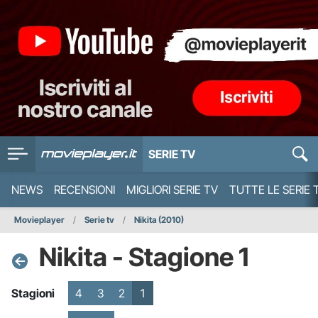
SERIE TV
NEWS
RECENSIONI
MIGLIORI SERIE TV
TUTTE LE SERIE 
Movieplayer
Serie tv
Nikita (2010)
Nikita - Stagione 1
Stagioni
4
3
2
1