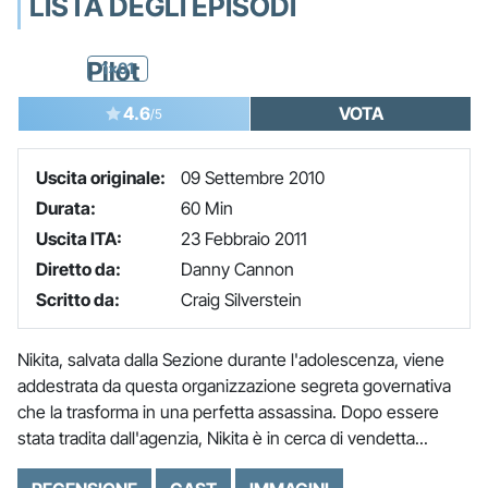
LISTA DEGLI EPISODI
Pilot
1x01
4.6
VOTA
/5
Uscita originale:
09 Settembre 2010
Durata:
60 Min
Uscita ITA:
23 Febbraio 2011
Diretto da:
Danny Cannon
Scritto da:
Craig Silverstein
Nikita, salvata dalla Sezione durante l'adolescenza, viene
addestrata da questa organizzazione segreta governativa
che la trasforma in una perfetta assassina. Dopo essere
stata tradita dall'agenzia, Nikita è in cerca di vendetta...