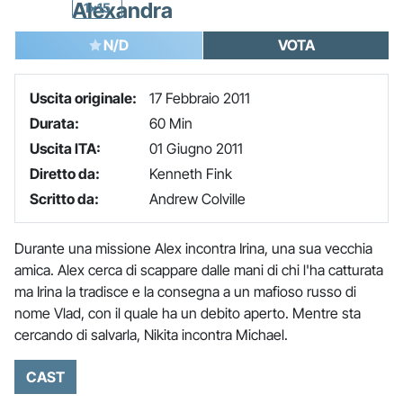
Alexandra
1x15
N/D
VOTA
Uscita originale:
17 Febbraio 2011
Durata:
60 Min
Uscita ITA:
01 Giugno 2011
Diretto da:
Kenneth Fink
Scritto da:
Andrew Colville
Durante una missione Alex incontra Irina, una sua vecchia
amica. Alex cerca di scappare dalle mani di chi l'ha catturata
ma Irina la tradisce e la consegna a un mafioso russo di
nome Vlad, con il quale ha un debito aperto. Mentre sta
cercando di salvarla, Nikita incontra Michael.
CAST