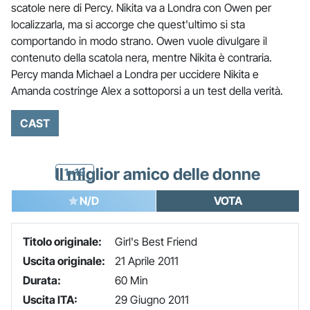
scatole nere di Percy. Nikita va a Londra con Owen per
localizzarla, ma si accorge che quest'ultimo si sta
comportando in modo strano. Owen vuole divulgare il
contenuto della scatola nera, mentre Nikita è contraria.
Percy manda Michael a Londra per uccidere Nikita e
Amanda costringe Alex a sottoporsi a un test della verità.
CAST
Il miglior amico delle donne
1x19
N/D
VOTA
Titolo originale:
Girl's Best Friend
Uscita originale:
21 Aprile 2011
Durata:
60 Min
Uscita ITA:
29 Giugno 2011