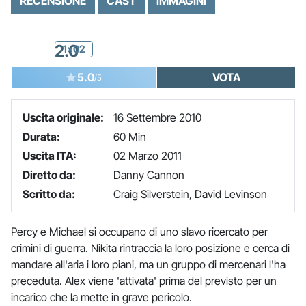
RECENSIONE
CAST
IMMAGINI
2.0
1x02
5.0
VOTA
/5
Uscita originale:
16 Settembre 2010
Durata:
60 Min
Uscita ITA:
02 Marzo 2011
Diretto da:
Danny Cannon
Scritto da:
Craig Silverstein, David Levinson
Percy e Michael si occupano di uno slavo ricercato per
crimini di guerra. Nikita rintraccia la loro posizione e cerca di
mandare all'aria i loro piani, ma un gruppo di mercenari l'ha
preceduta. Alex viene 'attivata' prima del previsto per un
incarico che la mette in grave pericolo.