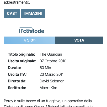
addestramento.
CAST
IMMAGINI
Il custode
1x05
5.0
VOTA
/5
Titolo originale:
The Guardian
Uscita originale:
07 Ottobre 2010
Durata:
60 Min
Uscita ITA:
23 Marzo 2011
Diretto da:
David Solomon
Scritto da:
Albert Kim
Percy è sulle tracce di un fuggitivo, un operativo della
Divisione di nome Owen. Michael tuttavia sospetta dei