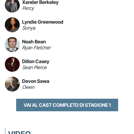
Xander Berkeley
Percy
Lyndie Greenwood
Sonya
Noah Bean
Ryan Fletcher
Dillon Casey
Sean Pierce
Devon Sawa
Owen
VAI AL CAST COMPLETO DI STAGIONE 1
VIDEO