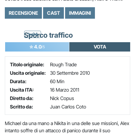
RECENSIONE
CAST
IMMAGINI
Sporco traffico
1x04
4.0
VOTA
/5
Titolo originale:
Rough Trade
Uscita originale:
30 Settembre 2010
Durata:
60 Min
Uscita ITA:
16 Marzo 2011
Diretto da:
Nick Copus
Scritto da:
Juan Carlos Coto
Michael da una mano a Nikita in una delle sue missioni, Alex
intanto soffre di un attacco di panico durante il suo