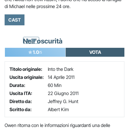
di Michael nelle prossime 24 ore.
CAST
Nell'oscurità
1x18
1.0
VOTA
/5
Titolo originale:
Into the Dark
Uscita originale:
14 Aprile 2011
Durata:
60 Min
Uscita ITA:
22 Giugno 2011
Diretto da:
Jeffrey G. Hunt
Scritto da:
Albert Kim
Owen ritorna con le informazioni riguardanti una delle