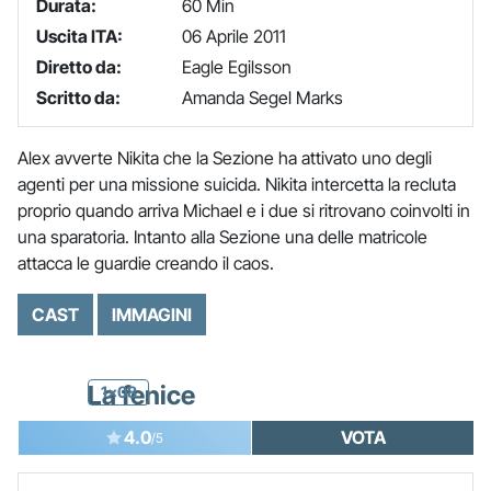
Durata:
60 Min
Uscita ITA:
06 Aprile 2011
Diretto da:
Eagle Egilsson
Scritto da:
Amanda Segel Marks
Alex avverte Nikita che la Sezione ha attivato uno degli
agenti per una missione suicida. Nikita intercetta la recluta
proprio quando arriva Michael e i due si ritrovano coinvolti in
una sparatoria. Intanto alla Sezione una delle matricole
attacca le guardie creando il caos.
CAST
IMMAGINI
La fenice
1x08
4.0
VOTA
/5