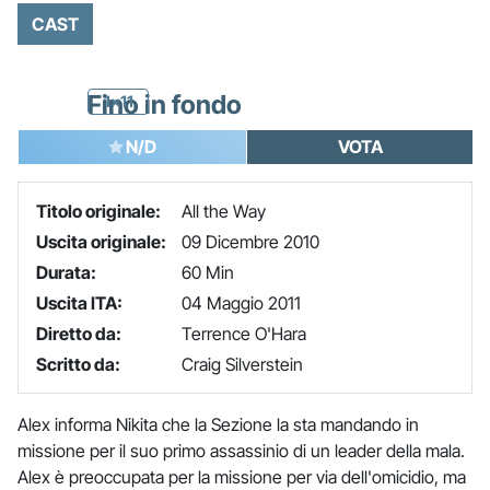
CAST
Fino in fondo
1x11
N/D
VOTA
Titolo originale:
All the Way
Uscita originale:
09 Dicembre 2010
Durata:
60 Min
Uscita ITA:
04 Maggio 2011
Diretto da:
Terrence O'Hara
Scritto da:
Craig Silverstein
Alex informa Nikita che la Sezione la sta mandando in
missione per il suo primo assassinio di un leader della mala.
Alex è preoccupata per la missione per via dell'omicidio, ma